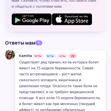
мам. Скачайте, чтобы ответить, поставить лайк
и общаться с тысячами мам.
Ответы мам
1
Kamilla
8г11м
6г7м
4г1м
28
Существует ряд причин, из-за которых болит
живот на 15 неделе беременности. Самая
часто встречающаяся – рост матки,
связочного аппарата, кишечника и
шевеления плода. Опасности такие боли не
представляют, и не требуют медицинской
помощи. А вот если 15 неделя беременности,
и болит живот как при месячных (тянущий
эффект), то необходимо обязательно