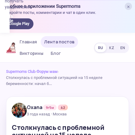
получать
×
Удобнее в приложении Supermoms
уведомления.
Откройте посты, комментарии и чат в один клик.
качать
 Google
Google Play
lay
Главная
Лента постов
RU
KZ
EN
Викторины
Блог
Supermoms Club
›
Форум мам
›
Столкнулась с проблемной ситуацией на 15 неделе
беременности: начал б…
Oxana
9г5м
42
3 года назад · Москва
Столкнулась с проблемной