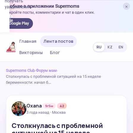
получать
×
Удобнее в приложении Supermoms
уведомления.
Откройте посты, комментарии и чат в один клик.
качать
 Google
Google Play
lay
Главная
Лента постов
RU
KZ
EN
Викторины
Блог
Supermoms Club
›
Форум мам
›
Столкнулась с проблемной ситуацией на 15 неделе
беременности: начал б…
Oxana
9г5м
42
3 года назад · Москва
Столкнулась с проблемной