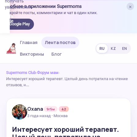
получать
×
Удобнее в приложении Supermoms
уведомления.
Откройте посты, комментарии и чат в один клик.
качать
 Google
Google Play
lay
Главная
Лента постов
RU
KZ
EN
Викторины
Блог
Supermoms Club
›
Форум мам
›
Интересует хороший терапевт. Целый день потратила на чтение
отзывов, н…
Oxana
9г5м
42
3 года назад · Москва
Интересует хороший терапевт.