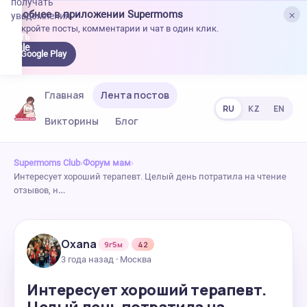
получать
×
Удобнее в приложении Supermoms
уведомления.
Откройте посты, комментарии и чат в один клик.
качать
 Google
Google Play
lay
Главная
Лента постов
RU
KZ
EN
Викторины
Блог
Supermoms Club
›
Форум мам
›
Интересует хороший терапевт. Целый день потратила на чтение
отзывов, н…
Oxana
9г5м
42
3 года назад · Москва
Интересует хороший терапевт.