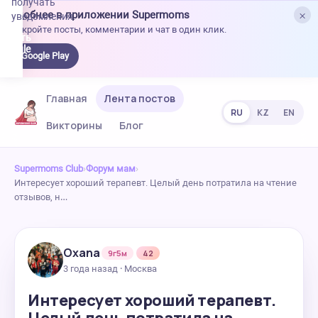
получать
×
Удобнее в приложении Supermoms
уведомления.
Откройте посты, комментарии и чат в один клик.
качать
 Google
Google Play
lay
Главная
Лента постов
RU
KZ
EN
Викторины
Блог
Supermoms Club
›
Форум мам
›
Интересует хороший терапевт. Целый день потратила на чтение
отзывов, н…
Oxana
9г5м
42
3 года назад · Москва
Интересует хороший терапевт.