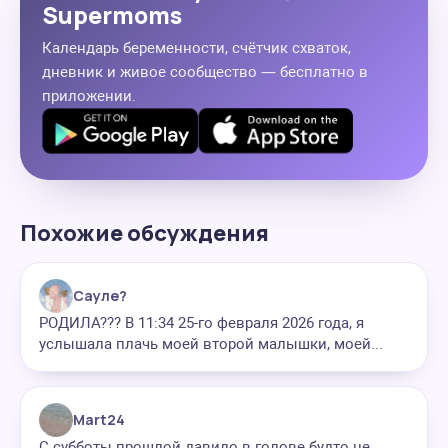
Supermoms
Календарь беременности, счётчик схваток,
дневник и живое сообщество — бесплатно в
приложении.
Похожие обсуждения
Сауле?
РОДИЛА??? В 11:34 25-го февраля 2026 года, я
услышала плачь моей второй малышки, моей...
Mart24
С субботы прошлой давило в голове будто не