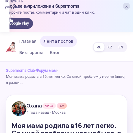
получать
×
Удобнее в приложении Supermoms
уведомления.
Откройте посты, комментарии и чат в один клик.
качать
 Google
Google Play
lay
Главная
Лента постов
RU
KZ
EN
Викторины
Блог
Supermoms Club
›
Форум мам
›
Моя мама родила в 16 лет легко. Со мной проблем у нее не было,
я разви…
Oxana
9г5м
42
4 года назад · Москва
Моя мама родила в 16 лет легко.