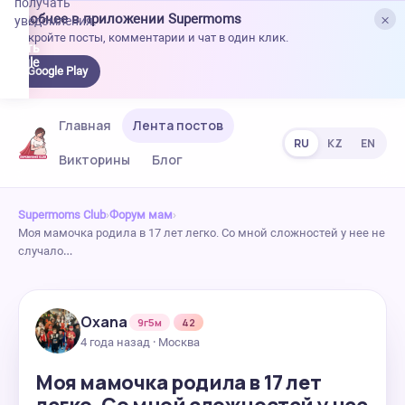
получать
×
Удобнее в приложении Supermoms
уведомления.
Откройте посты, комментарии и чат в один клик.
качать
 Google
Google Play
lay
Главная
Лента постов
RU
KZ
EN
Викторины
Блог
Supermoms Club
›
Форум мам
›
Моя мамочка родила в 17 лет легко. Со мной сложностей у нее не
случало…
Oxana
9г5м
42
4 года назад · Москва
Моя мамочка родила в 17 лет