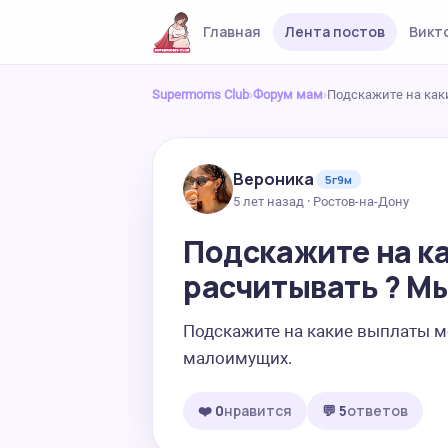
Главная
Лента постов
Викт
Supermoms Club
›
Форум мам
›
Подскажите на как
Вероника
5г9м
5 лет назад · Ростов-на-Дону
Подскажите на к
расчитывать ? Мы
Подскажите на какие выплаты м
малоимущих.
❤️ 0
нравится
💬 5
ответов