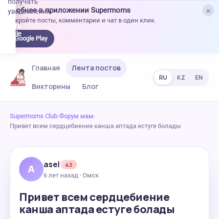
получать
×
Удобнее в приложении Supermoms
уведомления.
Откройте посты, комментарии и чат в один клик.
качать
 Google
Google Play
lay
Главная
Лента постов
RU
KZ
EN
Викторины
Блог
Supermoms Club
›
Форум мам
›
Привет всем сердцебиение канша аптада естуге болады
asel
42
A
6 лет назад · Омск
Привет всем сердцебиение
канша аптада естуге болады