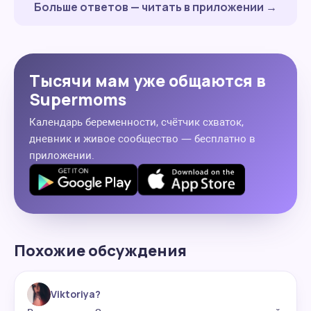
Больше ответов — читать в приложении →
Тысячи мам уже общаются в
Supermoms
Календарь беременности, счётчик схваток,
дневник и живое сообщество — бесплатно в
приложении.
Похожие обсуждения
Viktoriya?