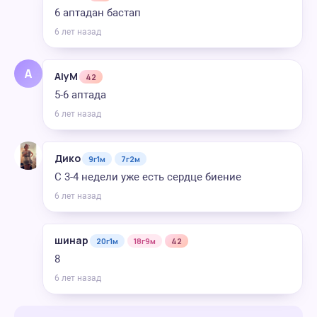
6 аптадан бастап
6 лет назад
A
AiyM
42
5-6 аптада
6 лет назад
Дико
9г1м
7г2м
С 3-4 недели уже есть сердце биение
6 лет назад
шинар
20г1м
18г9м
42
8
6 лет назад