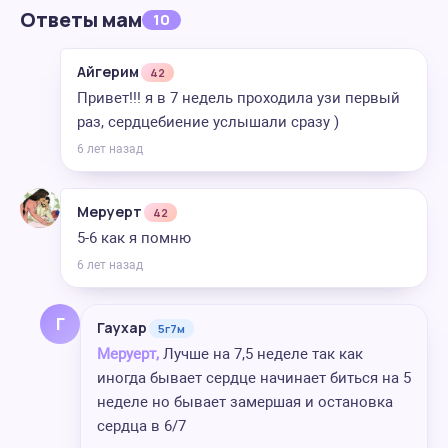
Ответы мам
10
Айгерим
42
Привет!!! я в 7 недель проходила узи первый
раз, сердцебиение услышали сразу )
6 лет назад
Меруерт
42
5-6 как я помню
6 лет назад
Г
Гаухар
5г7м
Меруерт,
Лучше на 7,5 неделе так как
иногда бывает сердце начинает биться на 5
неделе но бывает замершая и остановка
сердца в 6/7