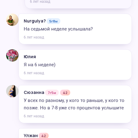
6 лет назад
Nurgulya?
5г8м
На седьмой неделе услышала?
6 лет назад
Юлия
Я на 6 неделе)
6 лет назад
Сюзанна
7г5м
42
У всех по разному, у кого то раньше, у кого то
позже. Но в 7-8 уже сто процентов услышите
6 лет назад
Улжан
42