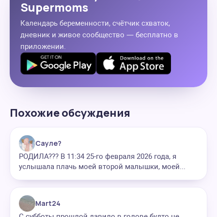
Supermoms
Календарь беременности, счётчик схваток,
дневник и живое сообщество — бесплатно в
приложении.
Похожие обсуждения
Сауле?
РОДИЛА??? В 11:34 25-го февраля 2026 года, я
услышала плачь моей второй малышки, моей...
Mart24
С субботы прошлой давило в голове будто не