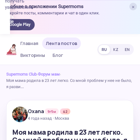
получать
×
Удобнее в приложении Supermoms
уведомления.
Откройте посты, комментарии и чат в один клик.
качать
 Google
Google Play
lay
Главная
Лента постов
RU
KZ
EN
Викторины
Блог
Supermoms Club
›
Форум мам
›
Моя мама родила в 23 лет легко. Со мной проблем у нее не было,
я разви…
Oxana
9г5м
42
4 года назад · Москва
Моя мама родила в 23 лет легко.