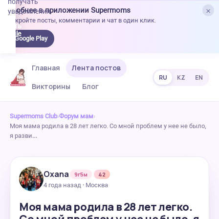
получать
×
Удобнее в приложении Supermoms
уведомления.
Откройте посты, комментарии и чат в один клик.
качать
 Google
Google Play
lay
Главная
Лента постов
RU
KZ
EN
Викторины
Блог
Supermoms Club
›
Форум мам
›
Моя мама родила в 28 лет легко. Со мной проблем у нее не было,
я разви…
Oxana
9г5м
42
4 года назад · Москва
Моя мама родила в 28 лет легко.