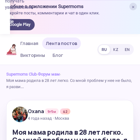
получать
×
Удобнее в приложении Supermoms
уведомления.
Откройте посты, комментарии и чат в один клик.
качать
 Google
Google Play
lay
Главная
Лента постов
RU
KZ
EN
Викторины
Блог
Supermoms Club
›
Форум мам
›
Моя мама родила в 28 лет легко. Со мной проблем у нее не было,
я разви…
Oxana
9г5м
42
4 года назад · Москва
Моя мама родила в 28 лет легко.