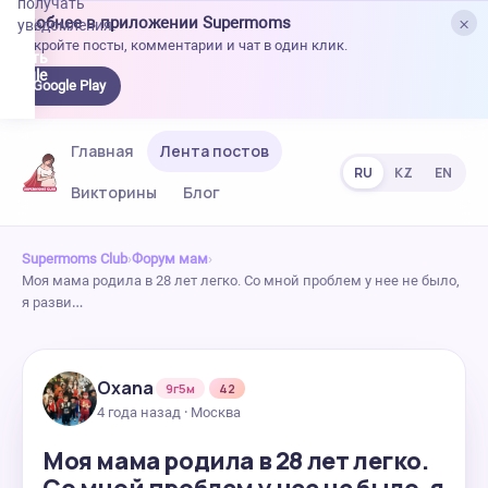
получать
×
Удобнее в приложении Supermoms
уведомления.
Откройте посты, комментарии и чат в один клик.
качать
 Google
Google Play
lay
Главная
Лента постов
RU
KZ
EN
Викторины
Блог
Supermoms Club
›
Форум мам
›
Моя мама родила в 28 лет легко. Со мной проблем у нее не было,
я разви…
Oxana
9г5м
42
4 года назад · Москва
Моя мама родила в 28 лет легко.