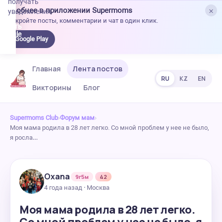
получать
×
Удобнее в приложении Supermoms
уведомления.
Откройте посты, комментарии и чат в один клик.
качать
 Google
Google Play
lay
Главная
Лента постов
RU
KZ
EN
Викторины
Блог
Supermoms Club
›
Форум мам
›
Моя мама родила в 28 лет легко. Со мной проблем у нее не было,
я росла…
Oxana
9г5м
42
4 года назад · Москва
Моя мама родила в 28 лет легко.