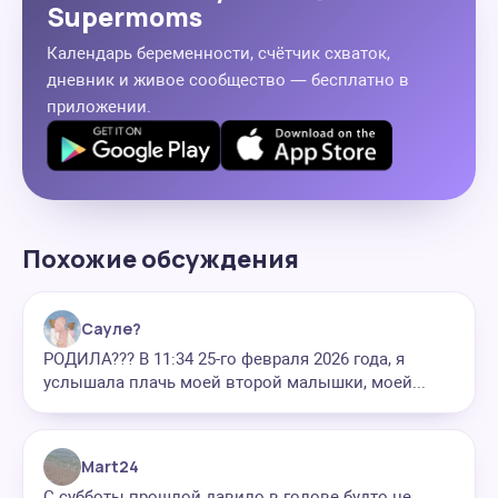
Supermoms
Календарь беременности, счётчик схваток,
дневник и живое сообщество — бесплатно в
приложении.
Похожие обсуждения
Сауле?
РОДИЛА??? В 11:34 25-го февраля 2026 года, я
услышала плачь моей второй малышки, моей...
Mart24
С субботы прошлой давило в голове будто не