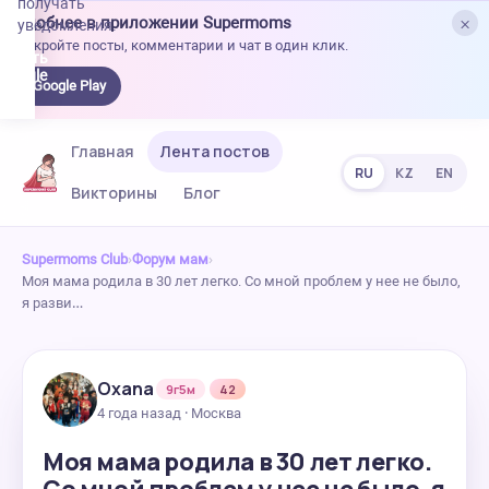
получать
×
Удобнее в приложении Supermoms
уведомления.
Откройте посты, комментарии и чат в один клик.
качать
 Google
Google Play
lay
Главная
Лента постов
RU
KZ
EN
Викторины
Блог
Supermoms Club
›
Форум мам
›
Моя мама родила в 30 лет легко. Со мной проблем у нее не было,
я разви…
Oxana
9г5м
42
4 года назад · Москва
Моя мама родила в 30 лет легко.