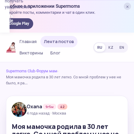
получать
×
Удобнее в приложении Supermoms
уведомления.
Откройте посты, комментарии и чат в один клик.
качать
 Google
Google Play
lay
Главная
Лента постов
RU
KZ
EN
Викторины
Блог
Supermoms Club
›
Форум мам
›
Моя мамочка родила в 30 лет легко. Со мной проблем у нее не
было, я ра…
Oxana
9г5м
42
4 года назад · Москва
Моя мамочка родила в 30 лет