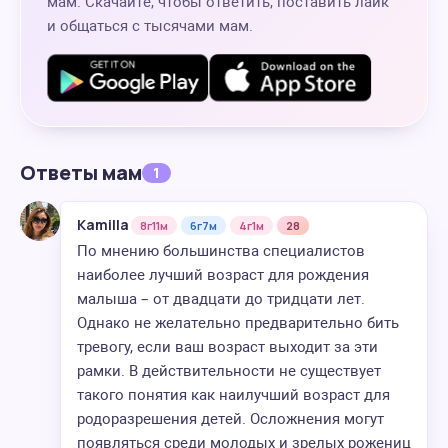
мам. Скачайте, чтобы ответить, поставить лайк
и общаться с тысячами мам.
Ответы мам
1
Kamilla
8г11м
6г7м
4г1м
28
По мнению большинства специалистов
наиболее лучший возраст для рождения
малыша – от двадцати до тридцати лет.
Однако не желательно предварительно бить
тревогу, если ваш возраст выходит за эти
рамки. В действительности не существует
такого понятия как наилучший возраст для
родоразрешения детей. Осложнения могут
появляться среди молодых и зрелых рожениц