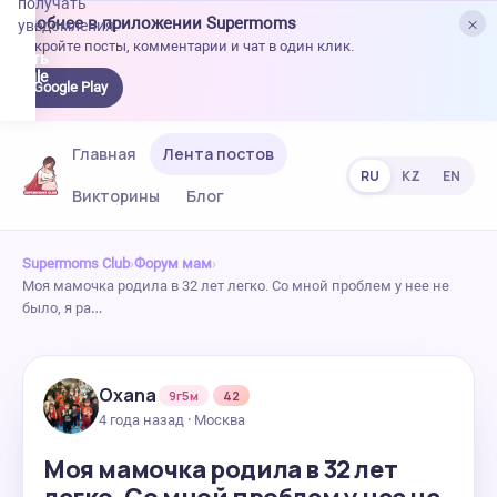
получать
×
Удобнее в приложении Supermoms
уведомления.
Откройте посты, комментарии и чат в один клик.
качать
 Google
Google Play
lay
Главная
Лента постов
RU
KZ
EN
Викторины
Блог
Supermoms Club
›
Форум мам
›
Моя мамочка родила в 32 лет легко. Со мной проблем у нее не
было, я ра…
Oxana
9г5м
42
4 года назад · Москва
Моя мамочка родила в 32 лет