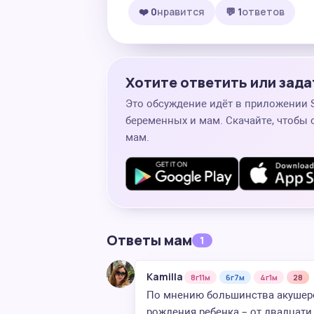
❤️ 0
нравится
💬 1
ответов
Хотите ответить или зада
Это обсуждение идёт в приложении
беременных и мам. Скачайте, чтобы 
мам.
Ответы мам
1
Kamilla
8г11м
6г7м
4г1м
28
По мнению большинства акушеро
рождения ребенка – от двадцати