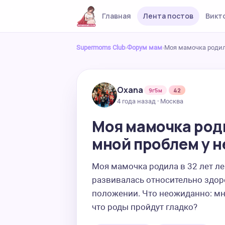
Главная
Лента постов
Викт
Supermoms Club
›
Форум мам
›
Моя мамочка родила
Oxana
9г5м
42
4 года назад · Москва
Моя мамочка роди
мной проблем у не
Моя мамочка родила в 32 лет лег
развивалась относительно здоро
положении. Что неожиданно: мне 
что роды пройдут гладко?