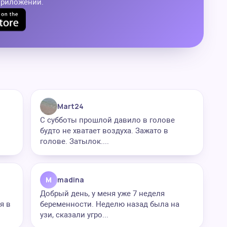
приложении.
Mart24
С субботы прошлой давило в голове
будто не хватает воздуха. Зажато в
голове. Затылок....
M
madina
Добрый день, у меня уже 7 неделя
я в
беременности. Неделю назад была на
узи, сказали угро...