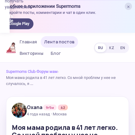
получать
×
Удобнее в приложении Supermoms
уведомления.
Откройте посты, комментарии и чат в один клик.
качать
 Google
Google Play
lay
Главная
Лента постов
RU
KZ
EN
Викторины
Блог
Supermoms Club
›
Форум мам
›
Моя мама родила в 41 лет легко. Со мной проблем у нее не
случалось, я …
Oxana
9г5м
42
4 года назад · Москва
Моя мама родила в 41 лет легко.