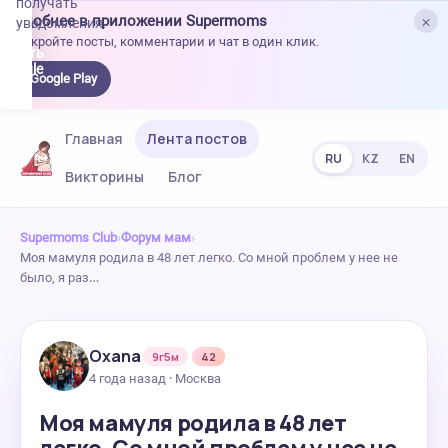
получать
×
Удобнее в приложении Supermoms
уведомления.
Откройте посты, комментарии и чат в один клик.
качать
 Google
Google Play
lay
Главная
Лента постов
RU
KZ
EN
Викторины
Блог
Supermoms Club
›
Форум мам
›
Моя мамуля родила в 48 лет легко. Со мной проблем у нее не
было, я раз…
Oxana
9г5м
42
4 года назад · Москва
Моя мамуля родила в 48 лет