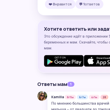
❤️ 0
нравится
💬 1
ответов
Хотите ответить или зада
Это обсуждение идёт в приложении
беременных и мам. Скачайте, чтобы 
мам.
Ответы мам
1
Kamilla
8г11м
6г7м
4г1м
28
По мнению большинства врачей 
малыша – от двадцати до тридца