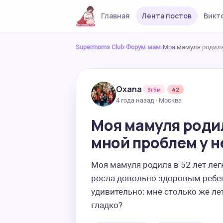
Главная
Лента постов
Викт
Supermoms Club
›
Форум мам
›
Моя мамуля родила 
Oxana
9г5м
42
4 года назад · Москва
Моя мамуля родила
мной проблем у н
Моя мамуля родила в 52 лет легк
росла довольно здоровым ребенк
удивительно: мне столько же лет
гладко?