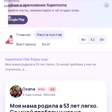
получать
×
Удобнее в приложении Supermoms
уведомления.
Откройте посты, комментарии и чат в один клик.
качать
 Google
Google Play
lay
Главная
Лента постов
RU
KZ
EN
Викторины
Блог
Supermoms Club
›
Форум мам
›
Моя мама родила в 53 лет легко. Со мной проблем у нее не
случалось, я …
Oxana
9г5м
42
4 года назад · Москва
Моя мама родила в 53 лет легко.