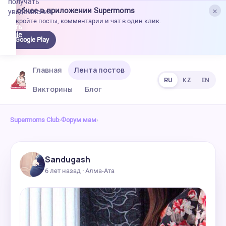
получать
×
Удобнее в приложении Supermoms
уведомления.
Откройте посты, комментарии и чат в один клик.
качать
 Google
Google Play
lay
Главная
Лента постов
RU
KZ
EN
Викторины
Блог
Supermoms Club
›
Форум мам
›
Sandugash
6 лет назад · Алма-Ата