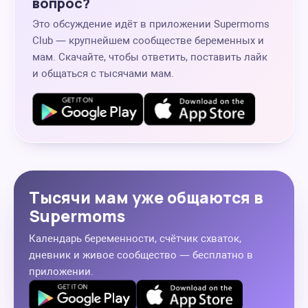
вопрос?
Это обсуждение идёт в приложении Supermoms
Club — крупнейшем сообществе беременных и
мам. Скачайте, чтобы ответить, поставить лайк
и общаться с тысячами мам.
Тысячи мам уже общаются в
Supermoms
Календарь беременности, счётчик схваток,
дневник и живое сообщество — бесплатно в
приложении.