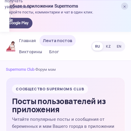
получать
×
Удобнее в приложении Supermoms
уведомления.
Откройте посты, комментарии и чат в один клик.
качать
 Google
Google Play
lay
Главная
Лента постов
RU
KZ
EN
Викторины
Блог
Supermoms Club
›
Форум мам
СООБЩЕСТВО SUPERMOMS CLUB
Посты пользователей из
приложения
Читайте популярные посты и сообщения от
беременных и мам Вашего города в приложении