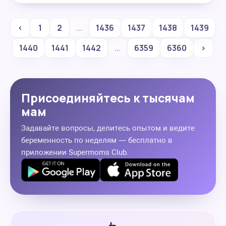
‹
1
2
...
1436
1437
1438
1439
1440
1441
1442
...
6359
6360
›
Присоединяйтесь к тысячам
мам
Задавайте вопросы, делитесь опытом и ведите
беременность по неделям — бесплатно в
приложении Supermoms Club.