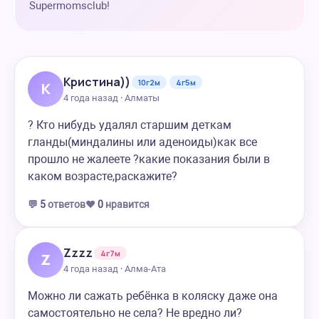
Supermomsclub!
Кристина))
10г2м
4г5м
К
4 года назад · Алматы
? Кто нибудь удалял старшим деткам
гланды(миндалины или аденоиды)как все
прошло не жалеете ?какие показания были в
каком возрасте,раскажите?
💬
5
ответов
❤️
0
нравится
Zzzz
4г7м
Z
4 года назад · Алма-Ата
Можно ли сажать ребёнка в коляску даже она
самостоятельно не села? Не вредно ли?