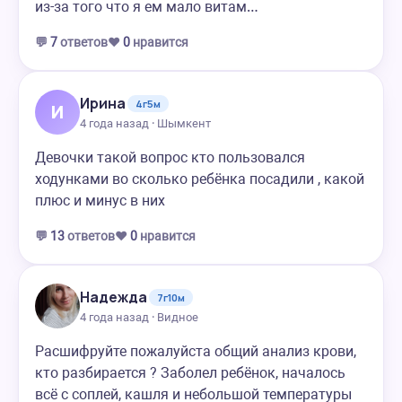
из-за того что я ем мало витам…
💬
7
ответов
❤️
0
нравится
Ирина
4г5м
И
4 года назад · Шымкент
Девочки такой вопрос кто пользовался
ходунками во сколько ребёнка посадили , какой
плюс и минус в них
💬
13
ответов
❤️
0
нравится
Надежда
7г10м
4 года назад · Видное
Расшифруйте пожалуйста общий анализ крови,
кто разбирается ? Заболел ребёнок, началось
всё с соплей, кашля и небольшой температуры