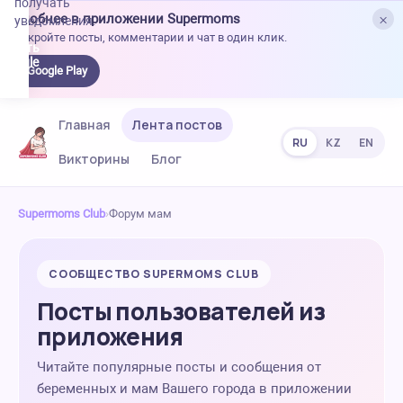
получать
×
Удобнее в приложении Supermoms
уведомления.
Откройте посты, комментарии и чат в один клик.
качать
 Google
Google Play
lay
Главная
Лента постов
RU
KZ
EN
Викторины
Блог
Supermoms Club
›
Форум мам
СООБЩЕСТВО SUPERMOMS CLUB
Посты пользователей из
приложения
Читайте популярные посты и сообщения от
беременных и мам Вашего города в приложении