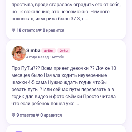
простыла, вроде старалась оградить его от себя,
но.. к сожалению, это невозможно. Немного
похныкал, измерила было 37.3, н…
💬
18
ответов
❤️
0
нравится
Simba
4г10м
2г6м
4 года назад · Актобе
Про ПуТы??? Всем привет девочки ?? Дочке 10
месяцев было Начала ходить неуверенные
шажки 4-5 сама Нужно ждать годик чтобы
резать путы ? Или сейчас путы перерезать а в
годик для видео и фото съёмки Просто читала
что если ребёнок пошёл уже …
💬
9
ответов
❤️
0
нравится