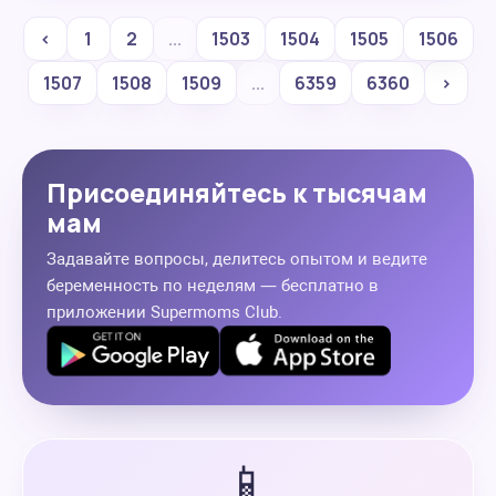
‹
1
2
...
1503
1504
1505
1506
1507
1508
1509
...
6359
6360
›
Присоединяйтесь к тысячам
мам
Задавайте вопросы, делитесь опытом и ведите
беременность по неделям — бесплатно в
приложении Supermoms Club.
📱