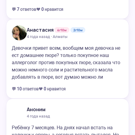
💬
7
ответов
❤️
0
нравится
Анастасия
4г10м
2г10м
4 года назад · Алматы
Девочки привет всем, вообщем моя девочка не
ест домашнее пюре? только покупное наш
аллерголог против покупных пюре, сказала что
можно немного соли и растительного масла
добавлять в пюре, вот думаю можно ли
💬
10
ответов
❤️
0
нравится
Аноним
4 года назад
Ребёнку 7 месяцев. На днях начал встать на
коленки у опоры, а сегодня встать пытался. Но