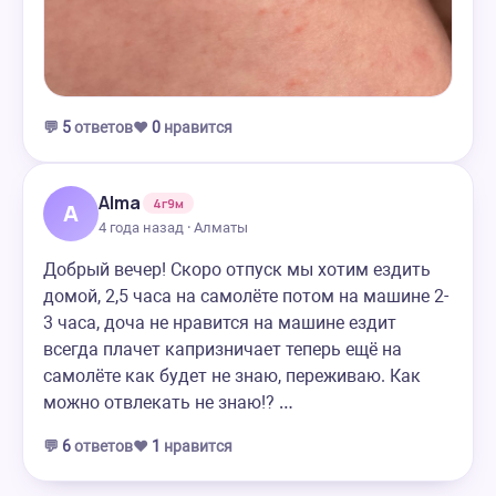
💬
5
ответов
❤️
0
нравится
Alma
4г9м
A
4 года назад · Алматы
Добрый вечер! Скоро отпуск мы хотим ездить
домой, 2,5 часа на самолёте потом на машине 2-
3 часа, доча не нравится на машине ездит
всегда плачет капризничает теперь ещё на
самолёте как будет не знаю, переживаю. Как
можно отвлекать не знаю!? …
💬
6
ответов
❤️
1
нравится