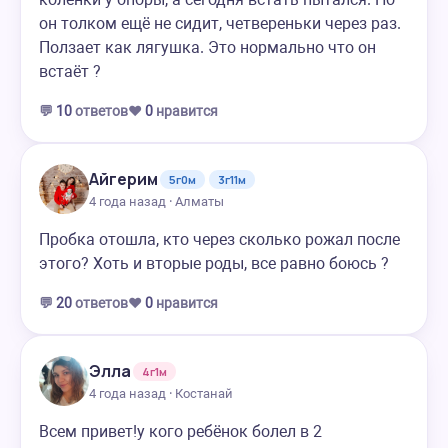
он толком ещё не сидит, четвереньки через раз.
Ползает как лягушка. Это нормально что он
встаёт ?
💬
10
ответов
❤️
0
нравится
Айгерим
5г0м
3г11м
4 года назад · Алматы
Пробка отошла, кто через сколько рожал после
этого? Хоть и вторые роды, все равно боюсь ?
💬
20
ответов
❤️
0
нравится
Элла
4г1м
4 года назад · Костанай
Всем привет!у кого ребёнок болел в 2