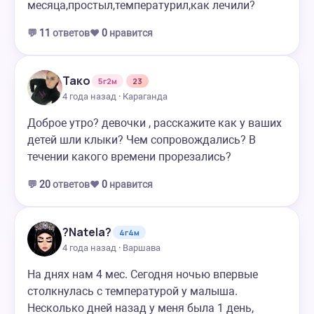
месяца,простыл,температурил,как лечили?
💬
11
ответов
❤️
0
нравится
Тако
5г2м
23
4 года назад · Караганда
Доброе утро? девочки , расскажите как у ваших
детей шли клыки? Чем сопровождались? В
течении какого времени прорезались?
💬
20
ответов
❤️
0
нравится
?Natela?
4г4м
4 года назад · Варшава
На днях нам 4 мес. Сегодня ночью впервые
столкнулась с температурой у малыша.
Несколько дней назад у меня была 1 день,