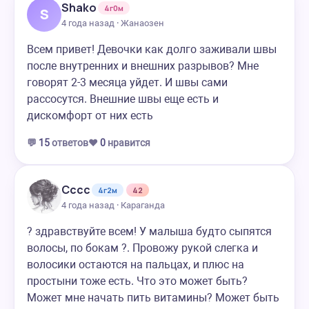
Shako
4г0м
S
4 года назад · Жанаозен
Всем привет! Девочки как долго заживали швы
после внутренних и внешних разрывов? Мне
говорят 2-3 месяца уйдет. И швы сами
рассосутся. Внешние швы еще есть и
дискомфорт от них есть
💬
15
ответов
❤️
0
нравится
Сссс
4г2м
42
4 года назад · Караганда
? здравствуйте всем! У малыша будто сыпятся
волосы, по бокам ?. Провожу рукой слегка и
волосики остаются на пальцах, и плюс на
простыни тоже есть. Что это может быть?
Может мне начать пить витамины? Может быть