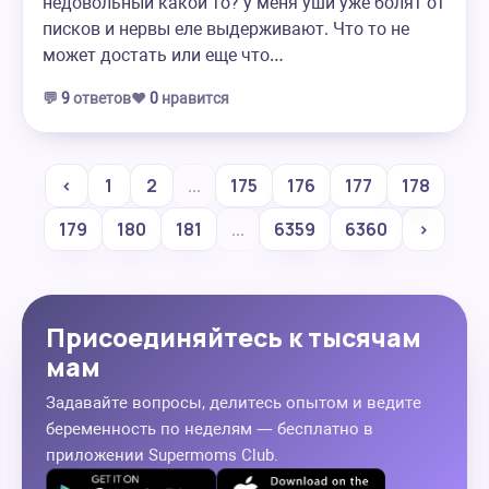
недовольный какой то? у меня уши уже болят от
писков и нервы еле выдерживают. Что то не
может достать или еще что…
💬
9
ответов
❤️
0
нравится
‹
1
2
...
175
176
177
178
179
180
181
...
6359
6360
›
Присоединяйтесь к тысячам
мам
Задавайте вопросы, делитесь опытом и ведите
беременность по неделям — бесплатно в
приложении Supermoms Club.