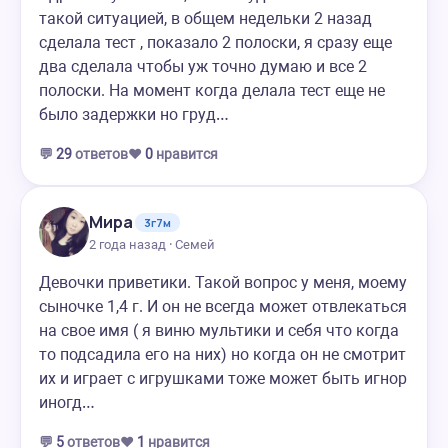
такой ситуацией, в общем недельки 2 назад
сделала тест , показало 2 полоски, я сразу еще
два сделала чтобы уж точно думаю и все 2
полоски. На момент когда делала тест еще не
было задержки но груд…
💬
29
ответов
❤️
0
нравится
Мира
3г7м
2 года назад · Семей
Девочки приветики. Такой вопрос у меня, моему
сыночке 1,4 г. И он не всегда может отвлекаться
на свое имя ( я виню мультики и себя что когда
то подсадила его на них) но когда он не смотрит
их и играет с игрушками тоже может быть игнор
иногд…
💬
5
ответов
❤️
1
нравится