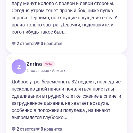
пару минут кололо с правой и левой стороны.
Сегодня утром тянет правый бок, ниже пупка
справа. Терпимо, но тянущие ощущения есть. У
врача только завтра. Девочки, подскажите, у
кого нибудь такое был…
💬
2
ответов
❤️
0
нравится
Zarina
2г1м
Z
2 года назад · Алматы
Доброе утро, беременнсть 32 неделя , последние
несколько дней начали появляться приступы
сдавливания в грудной клетке, сжение в спине, и
затрудненное дыхание, не хватает воздуха,
особенно в положении полулежа , начинают
выпрямлятся глубооко…
💬
2
ответов
❤️
0
нравится