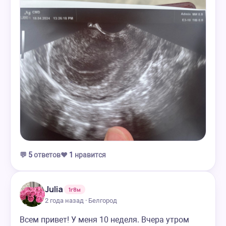
💬
5
ответов
❤️
1
нравится
Julia
1г8м
2 года назад · Белгород
Всем привет! У меня 10 неделя. Вчера утром