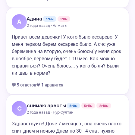
Адина
3г6м
1г8м
А
2 года назад · Алматы
Привет всем девочки! У кого было кесарево. У
меня первом берем кесарево было. А счс уже
беременна на вторую, очень боюсь( у меня срок
в ноябре, первому будет 1.10 мес. Как можно
справиться? Очень боюсь… у кого были? Были
ли швы в норме?
💬
9
ответов
❤️
1
нравится
снимаю аресты
8г0м
5г11м
2г10м
С
2 года назад · Нур-Султан
Здравствуйте! Доче 7 месяцев , она очень плохо
спит днем и ночью Днем по 30 - 4 сна , нужно