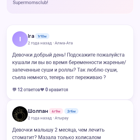
Supermomsclub!
Ira
1г10м
I
2 года назад · Алма-Ата
Девочки добрый день! Подскажите пожалуйста
кушали ли вы во время беременности жареные/
запеченные суши и роллы? Так люблю суши,
съела немного, теперь вот переживаю ?
💬
12
ответов
❤️
0
нравится
Шолпан
4г9м
2г6м
2 года назад · Атырау
Девочки малышу 2 месяца, чем лечить
стоматит? Мазала только холисалом