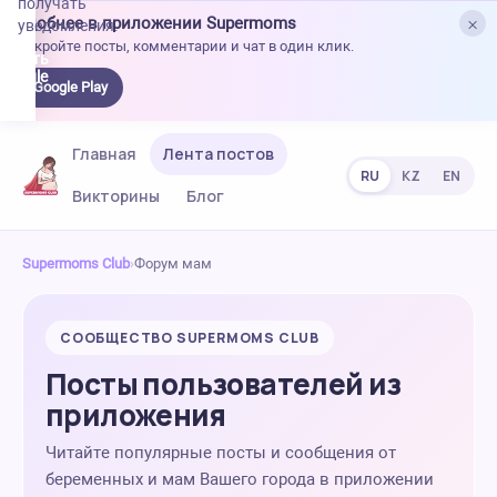
получать
×
Удобнее в приложении Supermoms
уведомления.
Откройте посты, комментарии и чат в один клик.
качать
 Google
Google Play
lay
Главная
Лента постов
RU
KZ
EN
Викторины
Блог
Supermoms Club
›
Форум мам
СООБЩЕСТВО SUPERMOMS CLUB
Посты пользователей из
приложения
Читайте популярные посты и сообщения от
беременных и мам Вашего города в приложении