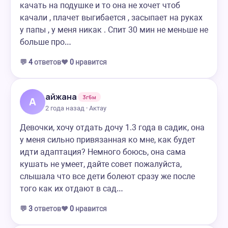
качать на подушке и то она не хочет чтоб
качали , плачет выгибается , засыпает на руках
у папы , у меня никак . Спит 30 мин не меньше не
больше про…
💬
4
ответов
❤️
0
нравится
айжана
3г6м
А
2 года назад · Актау
Девочки, хочу отдать дочу 1.3 года в садик, она
у меня сильно привязанная ко мне, как будет
идти адаптация? Немного боюсь, она сама
кушать не умеет, дайте совет пожалуйста,
слышала что все дети болеют сразу же после
того как их отдают в сад…
💬
3
ответов
❤️
0
нравится