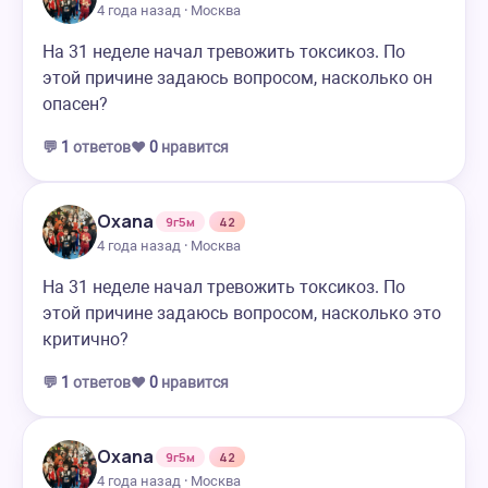
4 года назад · Москва
На 31 неделе начал тревожить токсикоз. По
этой причине задаюсь вопросом, насколько он
опасен?
💬
1
ответов
❤️
0
нравится
Oxana
9г5м
42
4 года назад · Москва
На 31 неделе начал тревожить токсикоз. По
этой причине задаюсь вопросом, насколько это
критично?
💬
1
ответов
❤️
0
нравится
Oxana
9г5м
42
4 года назад · Москва