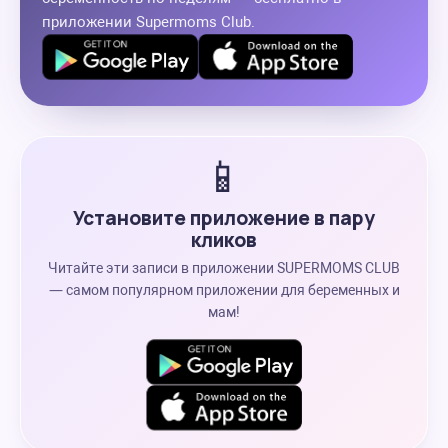
приложении Supermoms Club.
📱
Установите приложение в пару
кликов
Читайте эти записи в приложении SUPERMOMS CLUB
— самом популярном приложении для беременных и
мам!