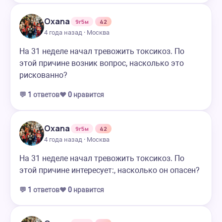
Oxana
9г5м
42
4 года назад · Москва
На 31 неделе начал тревожить токсикоз. По
этой причине возник вопрос, насколько это
рискованно?
💬
1
ответов
❤️
0
нравится
Oxana
9г5м
42
4 года назад · Москва
На 31 неделе начал тревожить токсикоз. По
этой причине интересует:, насколько он опасен?
💬
1
ответов
❤️
0
нравится