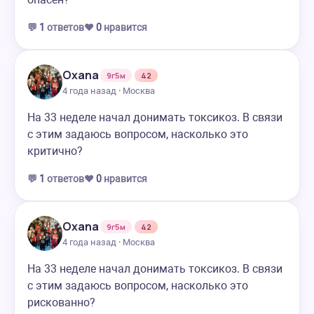
💬
1
ответов
❤️
0
нравится
Oxana
9г5м
42
4 года назад · Москва
На 33 неделе начал донимать токсикоз. В связи
с этим задаюсь вопросом, насколько это
критично?
💬
1
ответов
❤️
0
нравится
Oxana
9г5м
42
4 года назад · Москва
На 33 неделе начал донимать токсикоз. В связи
с этим задаюсь вопросом, насколько это
рискованно?