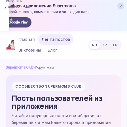
получать
×
Удобнее в приложении Supermoms
уведомления.
Откройте посты, комментарии и чат в один клик.
качать
 Google
Google Play
lay
Главная
Лента постов
RU
KZ
EN
Викторины
Блог
Supermoms Club
›
Форум мам
СООБЩЕСТВО SUPERMOMS CLUB
Посты пользователей из
приложения
Читайте популярные посты и сообщения от
беременных и мам Вашего города в приложении