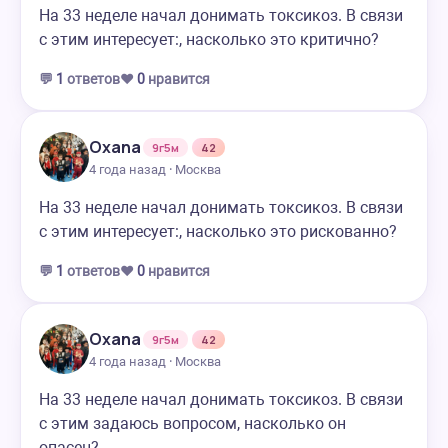
На 33 неделе начал донимать токсикоз. В связи
с этим интересует:, насколько это критично?
💬
1
ответов
❤️
0
нравится
Oxana
9г5м
42
4 года назад · Москва
На 33 неделе начал донимать токсикоз. В связи
с этим интересует:, насколько это рискованно?
💬
1
ответов
❤️
0
нравится
Oxana
9г5м
42
4 года назад · Москва
На 33 неделе начал донимать токсикоз. В связи
с этим задаюсь вопросом, насколько он
опасен?