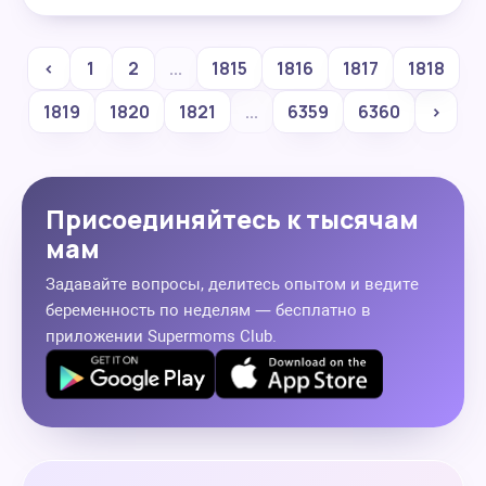
‹
1
2
...
1815
1816
1817
1818
1819
1820
1821
...
6359
6360
›
Присоединяйтесь к тысячам
мам
Задавайте вопросы, делитесь опытом и ведите
беременность по неделям — бесплатно в
приложении Supermoms Club.