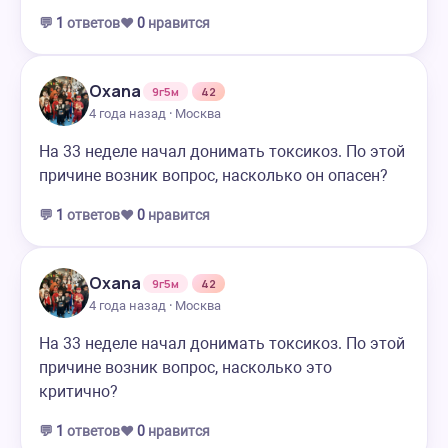
💬
1
ответов
❤️
0
нравится
Oxana
9г5м
42
4 года назад · Москва
На 33 неделе начал донимать токсикоз. По этой
причине возник вопрос, насколько он опасен?
💬
1
ответов
❤️
0
нравится
Oxana
9г5м
42
4 года назад · Москва
На 33 неделе начал донимать токсикоз. По этой
причине возник вопрос, насколько это
критично?
💬
1
ответов
❤️
0
нравится