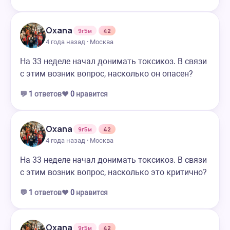
Oxana
9г5м
42
4 года назад · Москва
На 33 неделе начал донимать токсикоз. В связи
с этим возник вопрос, насколько он опасен?
💬
1
ответов
❤️
0
нравится
Oxana
9г5м
42
4 года назад · Москва
На 33 неделе начал донимать токсикоз. В связи
с этим возник вопрос, насколько это критично?
💬
1
ответов
❤️
0
нравится
Oxana
9г5м
42