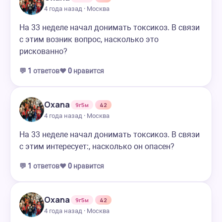
4 года назад · Москва
На 33 неделе начал донимать токсикоз. В связи
с этим возник вопрос, насколько это
рискованно?
💬
1
ответов
❤️
0
нравится
Oxana
9г5м
42
4 года назад · Москва
На 33 неделе начал донимать токсикоз. В связи
с этим интересует:, насколько он опасен?
💬
1
ответов
❤️
0
нравится
Oxana
9г5м
42
4 года назад · Москва