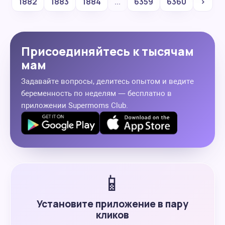
1882
1883
1884
...
6359
6360
›
Присоединяйтесь к тысячам
мам
Задавайте вопросы, делитесь опытом и ведите
беременность по неделям — бесплатно в
приложении Supermoms Club.
📱
Установите приложение в пару
кликов