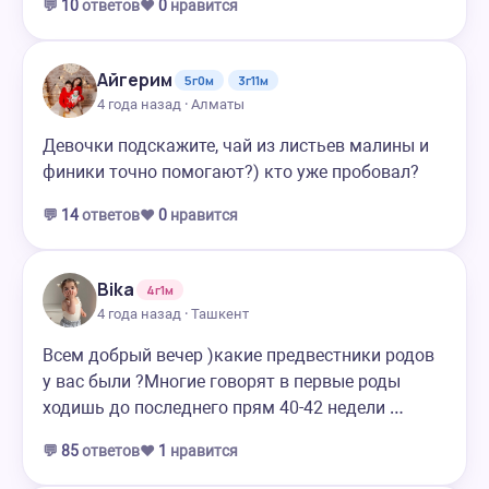
💬
10
ответов
❤️
0
нравится
Айгерим
5г0м
3г11м
4 года назад · Алматы
Девочки подскажите, чай из листьев малины и
финики точно помогают?) кто уже пробовал?
💬
14
ответов
❤️
0
нравится
Bika
4г1м
4 года назад · Ташкент
Всем добрый вечер )какие предвестники родов
у вас были ?Многие говорят в первые роды
ходишь до последнего прям 40-42 недели …
💬
85
ответов
❤️
1
нравится