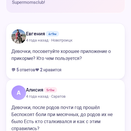
Supermomsclub!
Евгения
4г9м
4 года назад · Новотроицк
Девочки, посоветуйте хорошее приложение о
прикорме? Кто чем пользуется?
💬
5
ответов
❤️
2
нравится
Алисия
5г0м
А
4 года назад · Саратов
Девочки, после родов почти год прошёл
Беспокоят боли при месячных, до родов их не
было Есть кто сталкивался и как с этим
справились?