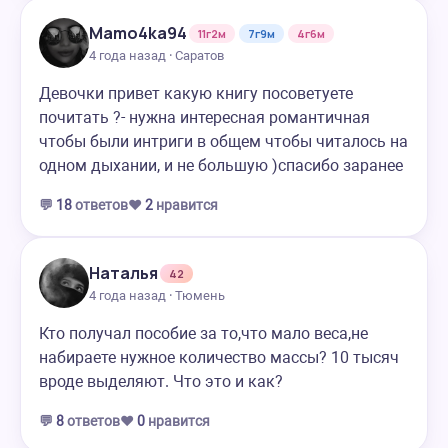
Mamo4ka94
11г2м
7г9м
4г6м
4 года назад · Саратов
Девочки привет какую книгу посоветуете
почитать ?- нужна интересная романтичная
чтобы были интриги в общем чтобы читалось на
одном дыхании, и не большую )спасибо заранее
💬
18
ответов
❤️
2
нравится
Наталья
42
4 года назад · Тюмень
Кто получал пособие за то,что мало веса,не
набираете нужное количество массы? 10 тысяч
вроде выделяют. Что это и как?
💬
8
ответов
❤️
0
нравится