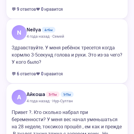
💬
9
ответов
❤️
0
нравится
Neilya
4г6м
N
4 года назад · Семей
Здравствуйте. У меня ребёнок тресется когда
кормлю 3-5секунд голова и руки. Это из-за чего?
У кого было?
💬
6
ответов
❤️
0
нравится
Айкоша
3г11м
1г11м
А
4 года назад · Нур-Султан
Привет ?. Кто сколько набрал при
беременности? У меня вес начал уменьшаться
на 28 неделе, токсикоз прошёл , ем как и прежде
.В туалет также тяжко с запором хожу . Не