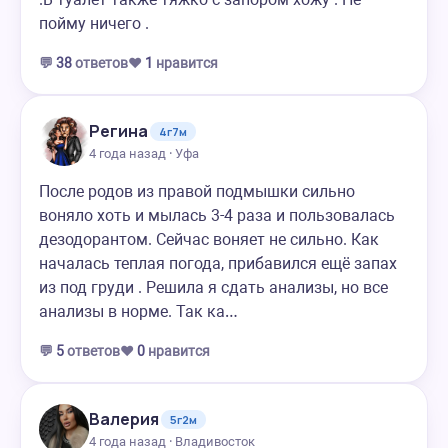
пойму ничего .
💬
38
ответов
❤️
1
нравится
Регина
4г7м
4 года назад · Уфа
После родов из правой подмышки сильно
воняло хоть и мылась 3-4 раза и пользовалась
дезодорантом. Сейчас воняет не сильно. Как
началась теплая погода, прибавился ещё запах
из под груди . Решила я сдать анализы, но все
анализы в норме. Так ка…
💬
5
ответов
❤️
0
нравится
Валерия
5г2м
4 года назад · Владивосток