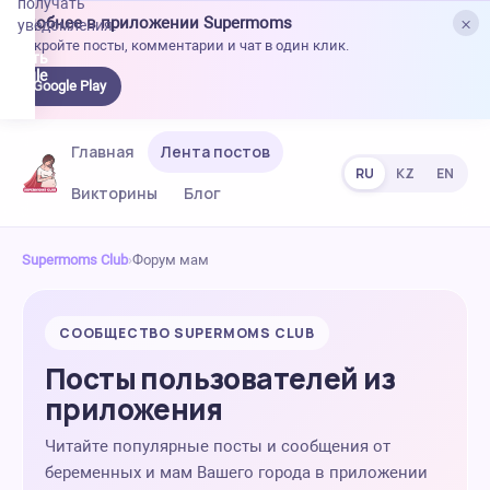
получать
×
Удобнее в приложении Supermoms
уведомления.
Откройте посты, комментарии и чат в один клик.
качать
 Google
Google Play
lay
Главная
Лента постов
RU
KZ
EN
Викторины
Блог
Supermoms Club
›
Форум мам
СООБЩЕСТВО SUPERMOMS CLUB
Посты пользователей из
приложения
Читайте популярные посты и сообщения от
беременных и мам Вашего города в приложении