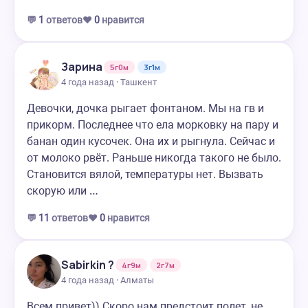
💬
1
ответов
❤️
0
нравится
Зарина
5г0м
3г1м
4 года назад · Ташкент
Девочки, дочка рыгает фонтаном. Мы на гв и
прикорм. Последнее что ела морковку на пару и
банан один кусочек. Она их и рыгнула. Сейчас и
от молоко рвёт. Раньше никогда такого не было.
Становится вялой, температуры нет. Вызвать
скорую или …
💬
11
ответов
❤️
0
нравится
Sаbirkin ?
4г9м
2г7м
4 года назад · Алматы
Всем привет)) Скоро нам предстоит полет, не