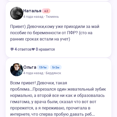
Наталья
42
4 года назад · Тюмень
Привет) Девочки,кому уже приходили за май
пособие по беременности от ПФР? (сто на
ранних сроках встали на учет)
💬
4
ответов
❤️
0
нравится
Ольга
13г1м
5г2м
4 года назад · Бердянск
Всем привет! Девочки, такая
проблема...Прорезался один жевательный зубик
нормально, а второй все ни как и образовалась
гематома, у врача были, сказал что вот вот
прорежется, а я переживаю, прочитала в
интернете, что сперва пробую давать реб…