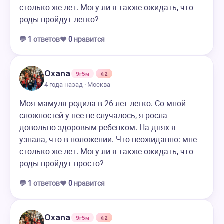
столько же лет. Могу ли я также ожидать, что
роды пройдут легко?
💬
1
ответов
❤️
0
нравится
Oxana
9г5м
42
4 года назад · Москва
Моя мамуля родила в 26 лет легко. Со мной
сложностей у нее не случалось, я росла
довольно здоровым ребенком. На днях я
узнала, что в положении. Что неожиданно: мне
столько же лет. Могу ли я также ожидать, что
роды пройдут просто?
💬
1
ответов
❤️
0
нравится
Oxana
9г5м
42