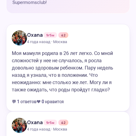
Supermomsclub!
Oxana
9г5м
42
4 года назад · Москва
Моя мамуля родила в 26 лет легко. Со мной
сложностей у нее не случалось, я росла
довольно здоровым ребенком. Пару недель
назад я узнала, что в положении. Что
неожиданно: мне столько же лет. Могу ли я
также ожидать, что роды пройдут гладко?
💬
1
ответов
❤️
0
нравится
Oxana
9г5м
42
4 года назад · Москва