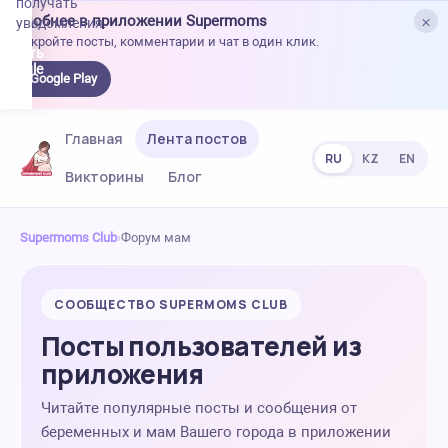
получать
×
Удобнее в приложении Supermoms
уведомления.
Откройте посты, комментарии и чат в один клик.
качать
 Google
Google Play
lay
Главная
Лента постов
RU
KZ
EN
Викторины
Блог
Supermoms Club
›
Форум мам
СООБЩЕСТВО SUPERMOMS CLUB
Посты пользователей из
приложения
Читайте популярные посты и сообщения от
беременных и мам Вашего города в приложении