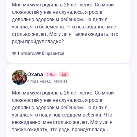
Моя мамуля родила в 26 лет легко. Со мной
сложностей у нее не случалось, я росла
довольно здоровым ребенком. На днях я
узнала, что беременна. Что неожиданно: мне
столько же лет. Могу ли я также ожидать, что
роды пройдут гладко?
💬
1
ответов
❤️
0
нравится
Oxana
9г5м
42
4 года назад · Москва
Моя мамуля родила в 26 лет легко. Со мной
сложностей у нее не случалось, я росла
довольно здоровым ребенком. На днях я
узнала, что ношу под сердцем ребенка. Что
неожиданно: мне столько же лет. Могу ли я
также ожидать, что роды пройдут гладк…