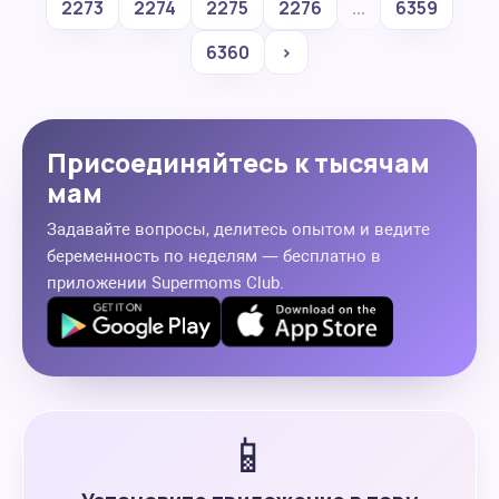
2273
2274
2275
2276
...
6359
6360
›
Присоединяйтесь к тысячам
мам
Задавайте вопросы, делитесь опытом и ведите
беременность по неделям — бесплатно в
приложении Supermoms Club.
📱