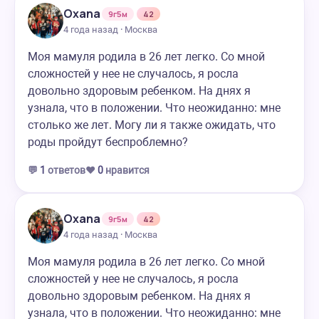
Oxana
9г5м
42
4 года назад · Москва
Моя мамуля родила в 26 лет легко. Со мной
сложностей у нее не случалось, я росла
довольно здоровым ребенком. На днях я
узнала, что в положении. Что неожиданно: мне
столько же лет. Могу ли я также ожидать, что
роды пройдут беспроблемно?
💬
1
ответов
❤️
0
нравится
Oxana
9г5м
42
4 года назад · Москва
Моя мамуля родила в 26 лет легко. Со мной
сложностей у нее не случалось, я росла
довольно здоровым ребенком. На днях я
узнала, что в положении. Что неожиданно: мне