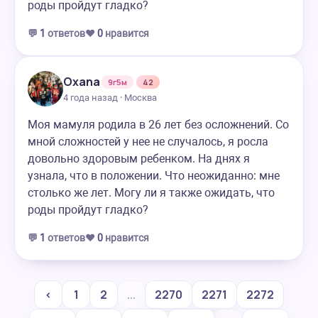
роды пройдут гладко?
💬
1
ответов
❤️
0
нравится
Oxana
9г5м
42
4 года назад · Москва
Моя мамуля родила в 26 лет без осложнений. Со
мной сложностей у нее не случалось, я росла
довольно здоровым ребенком. На днях я
узнала, что в положении. Что неожиданно: мне
столько же лет. Могу ли я также ожидать, что
роды пройдут гладко?
💬
1
ответов
❤️
0
нравится
‹
1
2
...
2270
2271
2272