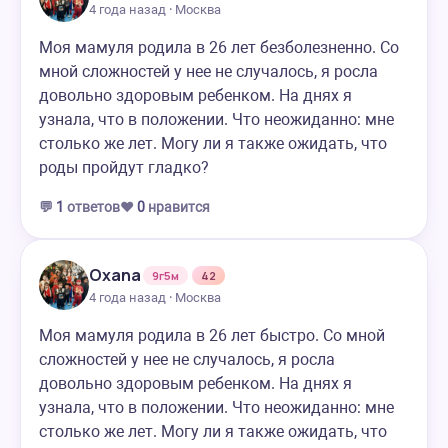
4 года назад · Москва
Моя мамуля родила в 26 лет безболезненно. Со
мной сложностей у нее не случалось, я росла
довольно здоровым ребенком. На днях я
узнала, что в положении. Что неожиданно: мне
столько же лет. Могу ли я также ожидать, что
роды пройдут гладко?
💬
1
ответов
❤️
0
нравится
Oxana
9г5м
42
4 года назад · Москва
Моя мамуля родила в 26 лет быстро. Со мной
сложностей у нее не случалось, я росла
довольно здоровым ребенком. На днях я
узнала, что в положении. Что неожиданно: мне
столько же лет. Могу ли я также ожидать, что