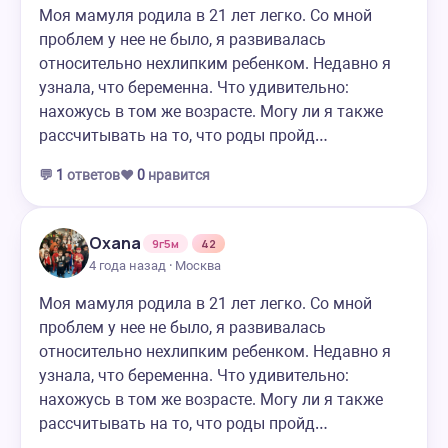
Моя мамуля родила в 21 лет легко. Со мной
проблем у нее не было, я развивалась
относительно нехлипким ребенком. Недавно я
узнала, что беременна. Что удивительно:
нахожусь в том же возрасте. Могу ли я также
рассчитывать на то, что роды пройд…
💬
1
ответов
❤️
0
нравится
Oxana
9г5м
42
4 года назад · Москва
Моя мамуля родила в 21 лет легко. Со мной
проблем у нее не было, я развивалась
относительно нехлипким ребенком. Недавно я
узнала, что беременна. Что удивительно:
нахожусь в том же возрасте. Могу ли я также
рассчитывать на то, что роды пройд…