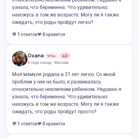
узнала, что беременна. Что удивительно:
нахожусь в том же возрасте. Могу ли я также
ожидать, что роды пройдут легко?
💬
1
ответов
❤️
0
нравится
Oxana
9г5м
42
4 года назад · Москва
Моя мамуля родила в 21 лет легко. Со мной
проблем у нее не было, я развивалась
относительно нехлипким ребенком. Недавно я
узнала, что беременна. Что удивительно:
нахожусь в том же возрасте. Могу ли я также
ожидать, что роды пройдут просто?
💬
1
ответов
❤️
0
нравится