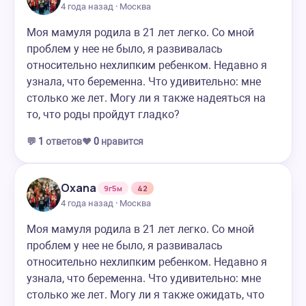
4 года назад · Москва
Моя мамуля родила в 21 лет легко. Со мной
проблем у нее не было, я развивалась
относительно нехлипким ребенком. Недавно я
узнала, что беременна. Что удивительно: мне
столько же лет. Могу ли я также надеяться на
то, что роды пройдут гладко?
💬
1
ответов
❤️
0
нравится
Oxana
9г5м
42
4 года назад · Москва
Моя мамуля родила в 21 лет легко. Со мной
проблем у нее не было, я развивалась
относительно нехлипким ребенком. Недавно я
узнала, что беременна. Что удивительно: мне
столько же лет. Могу ли я также ожидать, что