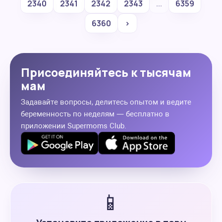
2340
2341
2342
2343
...
6359
6360
›
Присоединяйтесь к тысячам
мам
Задавайте вопросы, делитесь опытом и ведите
беременность по неделям — бесплатно в
приложении Supermoms Club.
📱