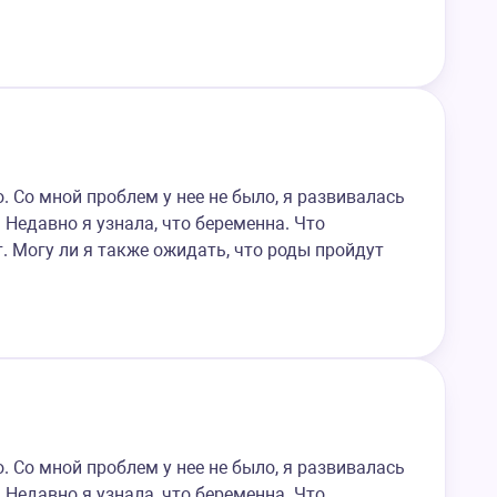
. Со мной проблем у нее не было, я развивалась
Недавно я узнала, что беременна. Что
. Могу ли я также ожидать, что роды пройдут
. Со мной проблем у нее не было, я развивалась
Недавно я узнала, что беременна. Что