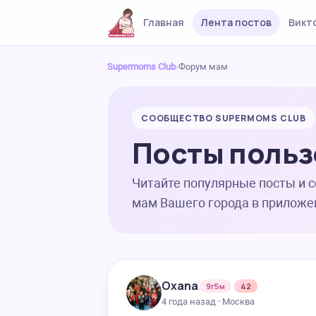
Главная
Лента постов
Викт
Supermoms Club
›
Форум мам
СООБЩЕСТВО SUPERMOMS CLUB
Посты польз
Читайте популярные посты и 
мам Вашего города в приложе
Oxana
9г5м
42
4 года назад · Москва