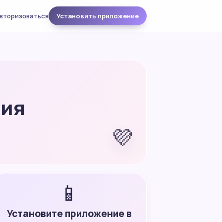
вторизоваться
Установить приложение
ния
💜
📱
Установите приложение в