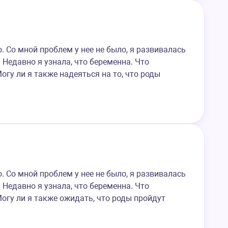
. Со мной проблем у нее не было, я развивалась
Недавно я узнала, что беременна. Что
огу ли я также надеяться на то, что роды
. Со мной проблем у нее не было, я развивалась
Недавно я узнала, что беременна. Что
Могу ли я также ожидать, что роды пройдут