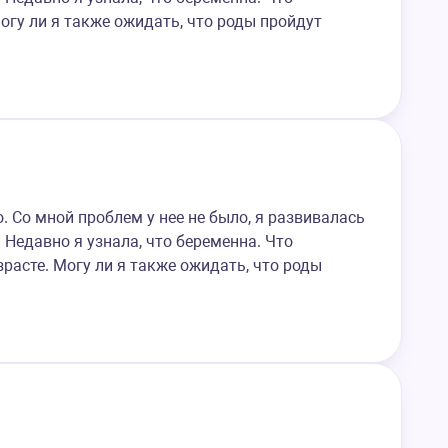
огу ли я также ожидать, что роды пройдут
. Со мной проблем у нее не было, я развивалась
Недавно я узнала, что беременна. Что
расте. Могу ли я также ожидать, что роды