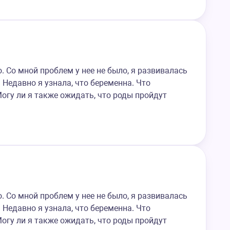
. Со мной проблем у нее не было, я развивалась
Недавно я узнала, что беременна. Что
Могу ли я также ожидать, что роды пройдут
. Со мной проблем у нее не было, я развивалась
Недавно я узнала, что беременна. Что
Могу ли я также ожидать, что роды пройдут