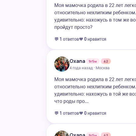
Моя мамочка родила в 22 лет легко
относительно нехлипким ребенком. 
удивительно: нахожусь в том же во
пройдут просто?
💬
1
ответов
❤️
0
нравится
Oxana
9г5м
42
4 года назад · Москва
Моя мамочка родила в 22 лет легко
относительно нехлипким ребенком. 
удивительно: нахожусь в той же во
что роды про…
💬
1
ответов
❤️
0
нравится
Oxana
9г5м
42