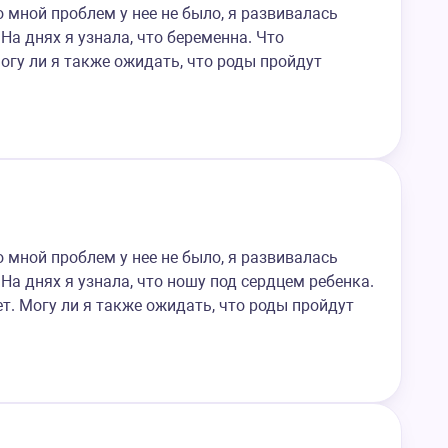
о мной проблем у нее не было, я развивалась
а днях я узнала, что беременна. Что
огу ли я также ожидать, что роды пройдут
о мной проблем у нее не было, я развивалась
а днях я узнала, что ношу под сердцем ребенка.
т. Могу ли я также ожидать, что роды пройдут