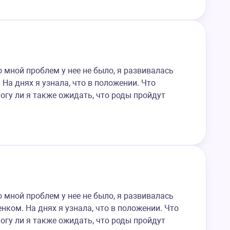
о мной проблем у нее не было, я развивалась
На днях я узнала, что в положении. Что
огу ли я также ожидать, что роды пройдут
о мной проблем у нее не было, я развивалась
ком. На днях я узнала, что в положении. Что
огу ли я также ожидать, что роды пройдут