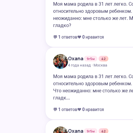
Моя мама родила в 31 лет легко. С
относительно здоровым ребенком. Н
неожиданно: мне столько же лет. М
гладко?
💬
1
ответов
❤️
0
нравится
Oxana
9г5м
42
4 года назад · Москва
Моя мама родила в 31 лет легко. С
относительно здоровым ребенком. Н
Что неожиданно: мне столько же ле
гладк…
💬
1
ответов
❤️
0
нравится
Oxana
9г5м
42