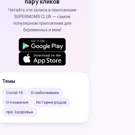
пару кликов
Читайте эти записи в приложении
SUPERMOMS CLUB — самом
популярном приложении для
беременных и мам!
Темы
Covid-19
О наболевшем
Отношения
Истории родов
про Здоровье