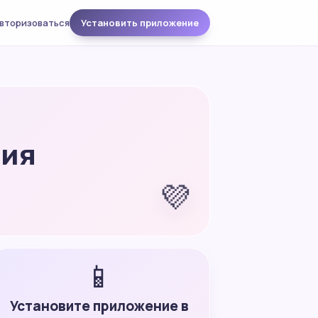
вторизоваться
Установить приложение
ния
💜
📱
Установите приложение в