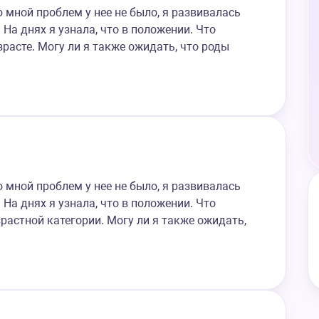
о мной проблем у нее не было, я развивалась
На днях я узнала, что в положении. Что
расте. Могу ли я также ожидать, что роды
о мной проблем у нее не было, я развивалась
На днях я узнала, что в положении. Что
растной категории. Могу ли я также ожидать,