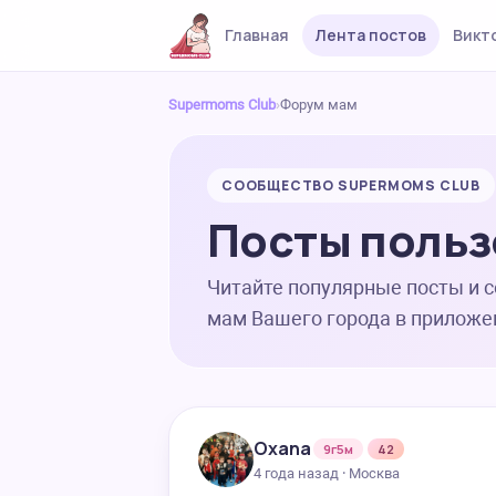
Главная
Лента постов
Викт
Supermoms Club
›
Форум мам
СООБЩЕСТВО SUPERMOMS CLUB
Посты польз
Читайте популярные посты и 
мам Вашего города в приложе
Oxana
9г5м
42
4 года назад · Москва