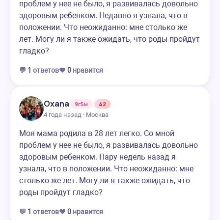
проблем у нее не было, я развивалась довольно
здоровым ребенком. Недавно я узнала, что в
положении. Что неожиданно: мне столько же
лет. Могу ли я также ожидать, что роды пройдут
гладко?
💬
1
ответов
❤️
0
нравится
Oxana
9г5м
42
4 года назад · Москва
Моя мама родила в 28 лет легко. Со мной
проблем у нее не было, я развивалась довольно
здоровым ребенком. Пару недель назад я
узнала, что в положении. Что неожиданно: мне
столько же лет. Могу ли я также ожидать, что
роды пройдут гладко?
💬
1
ответов
❤️
0
нравится