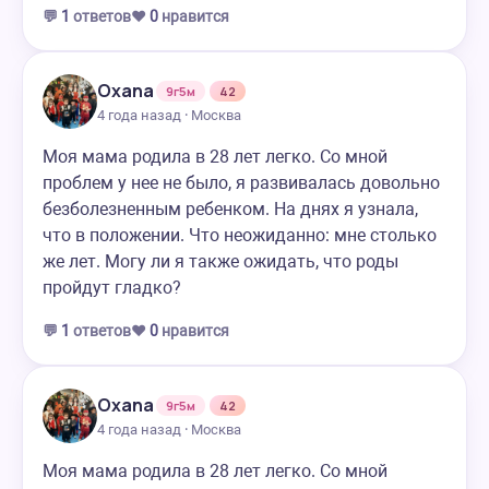
💬
1
ответов
❤️
0
нравится
Oxana
9г5м
42
4 года назад · Москва
Моя мама родила в 28 лет легко. Со мной
проблем у нее не было, я развивалась довольно
безболезненным ребенком. На днях я узнала,
что в положении. Что неожиданно: мне столько
же лет. Могу ли я также ожидать, что роды
пройдут гладко?
💬
1
ответов
❤️
0
нравится
Oxana
9г5м
42
4 года назад · Москва
Моя мама родила в 28 лет легко. Со мной