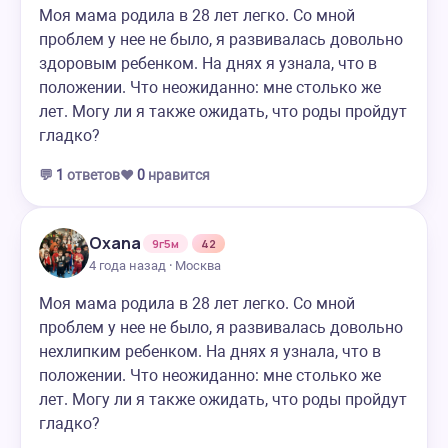
Моя мама родила в 28 лет легко. Со мной
проблем у нее не было, я развивалась довольно
здоровым ребенком. На днях я узнала, что в
положении. Что неожиданно: мне столько же
лет. Могу ли я также ожидать, что роды пройдут
гладко?
💬
1
ответов
❤️
0
нравится
Oxana
9г5м
42
4 года назад · Москва
Моя мама родила в 28 лет легко. Со мной
проблем у нее не было, я развивалась довольно
нехлипким ребенком. На днях я узнала, что в
положении. Что неожиданно: мне столько же
лет. Могу ли я также ожидать, что роды пройдут
гладко?