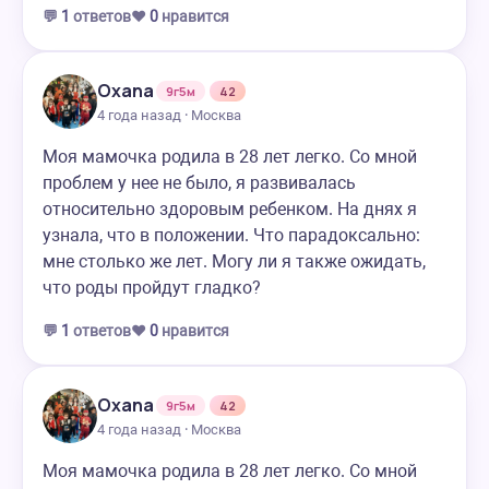
💬
1
ответов
❤️
0
нравится
Oxana
9г5м
42
4 года назад · Москва
Моя мамочка родила в 28 лет легко. Со мной
проблем у нее не было, я развивалась
относительно здоровым ребенком. На днях я
узнала, что в положении. Что парадоксально:
мне столько же лет. Могу ли я также ожидать,
что роды пройдут гладко?
💬
1
ответов
❤️
0
нравится
Oxana
9г5м
42
4 года назад · Москва
Моя мамочка родила в 28 лет легко. Со мной