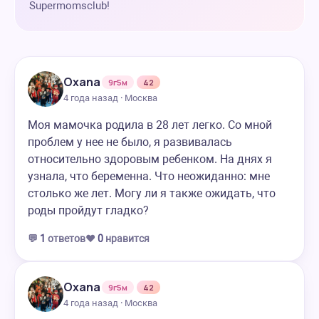
Supermomsclub!
Oxana
9г5м
42
4 года назад · Москва
Моя мамочка родила в 28 лет легко. Со мной
проблем у нее не было, я развивалась
относительно здоровым ребенком. На днях я
узнала, что беременна. Что неожиданно: мне
столько же лет. Могу ли я также ожидать, что
роды пройдут гладко?
💬
1
ответов
❤️
0
нравится
Oxana
9г5м
42
4 года назад · Москва