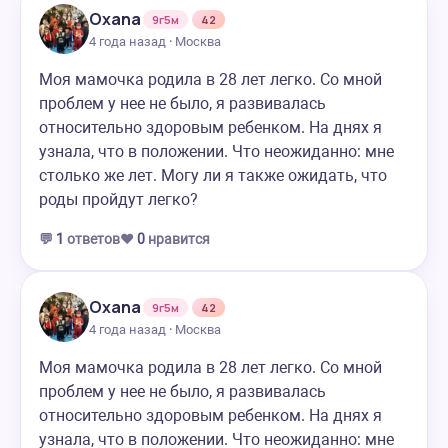
Oxana
9г5м
42
4 года назад · Москва
Моя мамочка родила в 28 лет легко. Со мной
проблем у нее не было, я развивалась
относительно здоровым ребенком. На днях я
узнала, что в положении. Что неожиданно: мне
столько же лет. Могу ли я также ожидать, что
роды пройдут легко?
💬
1
ответов
❤️
0
нравится
Oxana
9г5м
42
4 года назад · Москва
Моя мамочка родила в 28 лет легко. Со мной
проблем у нее не было, я развивалась
относительно здоровым ребенком. На днях я
узнала, что в положении. Что неожиданно: мне