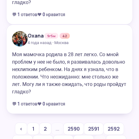
гладко?
💬
1
ответов
❤️
0
нравится
Oxana
9г5м
42
4 года назад · Москва
Моя мамочка родила в 28 лет легко. Со мной
проблем у нее не было, я развивалась довольно
нехлипким ребенком. На днях я узнала, что в
положении. Что неожиданно: мне столько же
лет. Могу ли я также ожидать, что роды пройдут
гладко?
💬
1
ответов
❤️
0
нравится
‹
1
2
...
2590
2591
2592