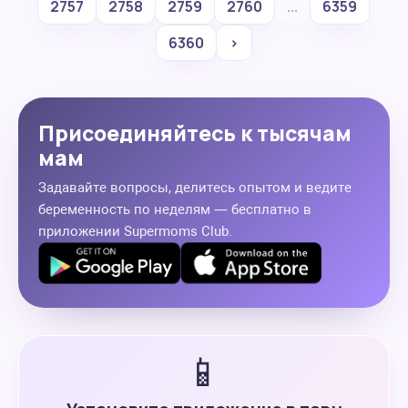
2757
2758
2759
2760
...
6359
6360
›
Присоединяйтесь к тысячам
мам
Задавайте вопросы, делитесь опытом и ведите
беременность по неделям — бесплатно в
приложении Supermoms Club.
📱