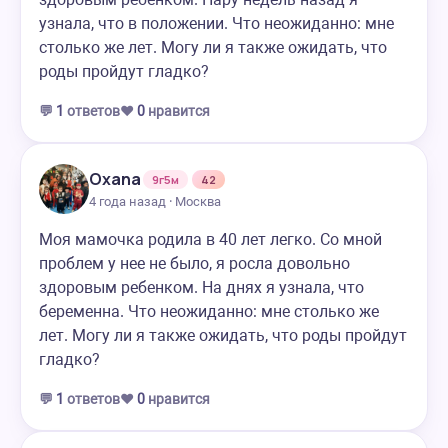
узнала, что в положении. Что неожиданно: мне
столько же лет. Могу ли я также ожидать, что
роды пройдут гладко?
💬
1
ответов
❤️
0
нравится
Oxana
9г5м
42
4 года назад · Москва
Моя мамочка родила в 40 лет легко. Со мной
проблем у нее не было, я росла довольно
здоровым ребенком. На днях я узнала, что
беременна. Что неожиданно: мне столько же
лет. Могу ли я также ожидать, что роды пройдут
гладко?
💬
1
ответов
❤️
0
нравится