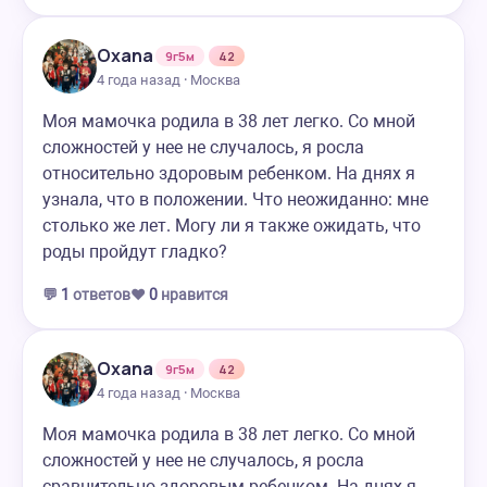
Oxana
9г5м
42
4 года назад · Москва
Моя мамочка родила в 38 лет легко. Со мной
сложностей у нее не случалось, я росла
относительно здоровым ребенком. На днях я
узнала, что в положении. Что неожиданно: мне
столько же лет. Могу ли я также ожидать, что
роды пройдут гладко?
💬
1
ответов
❤️
0
нравится
Oxana
9г5м
42
4 года назад · Москва
Моя мамочка родила в 38 лет легко. Со мной
сложностей у нее не случалось, я росла
сравнительно здоровым ребенком. На днях я