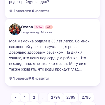
роды пройдут гладко?
💬
1
ответов
❤️
0
нравится
Oxana
9г5м
42
4 года назад · Москва
Моя мамочка родила в 38 лет легко. Со мной
сложностей у нее не случалось, я росла
довольно здоровым ребенком. На днях я
узнала, что ношу под сердцем ребенка. Что
неожиданно: мне столько же лет. Могу ли я
также ожидать, что роды пройдут глад…
💬
1
ответов
❤️
0
нравится
‹
1
2
...
2794
2795
2796