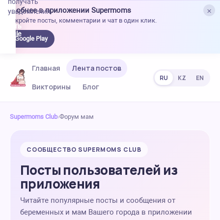
получать
×
Удобнее в приложении Supermoms
уведомления.
Откройте посты, комментарии и чат в один клик.
качать
 Google
Google Play
lay
Главная
Лента постов
RU
KZ
EN
Викторины
Блог
Supermoms Club
›
Форум мам
СООБЩЕСТВО SUPERMOMS CLUB
Посты пользователей из
приложения
Читайте популярные посты и сообщения от
беременных и мам Вашего города в приложении