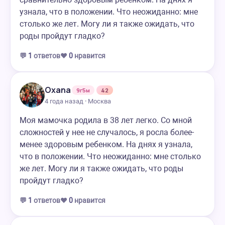
узнала, что в положении. Что неожиданно: мне
столько же лет. Могу ли я также ожидать, что
роды пройдут гладко?
💬
1
ответов
❤️
0
нравится
Oxana
9г5м
42
4 года назад · Москва
Моя мамочка родила в 38 лет легко. Со мной
сложностей у нее не случалось, я росла более-
менее здоровым ребенком. На днях я узнала,
что в положении. Что неожиданно: мне столько
же лет. Могу ли я также ожидать, что роды
пройдут гладко?
💬
1
ответов
❤️
0
нравится