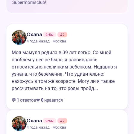
Supermomsclub!
Oxana
9г5м
42
4 года назад · Москва
Моя мамуля родила в 39 лет легко. Со мной
проблем у нее не было, я развивалась
относительно нехлипким ребенком. Недавно я
узнала, что беременна. Что удивительно:
нахожусь в том же возрасте. Могу ли я также
рассчитывать на то, что роды пройд…
💬
1
ответов
❤️
0
нравится
Oxana
9г5м
42
4 года назад · Москва