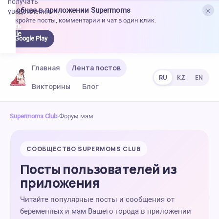
получать
×
Удобнее в приложении Supermoms
уведомления.
Откройте посты, комментарии и чат в один клик.
качать
 Google
Google Play
lay
Главная
Лента постов
RU
KZ
EN
Викторины
Блог
Supermoms Club
›
Форум мам
СООБЩЕСТВО SUPERMOMS CLUB
Посты пользователей из
приложения
Читайте популярные посты и сообщения от
беременных и мам Вашего города в приложении