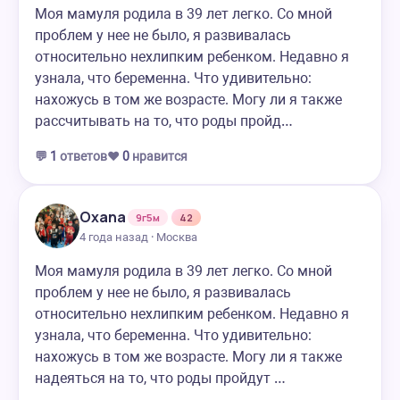
Моя мамуля родила в 39 лет легко. Со мной
проблем у нее не было, я развивалась
относительно нехлипким ребенком. Недавно я
узнала, что беременна. Что удивительно:
нахожусь в том же возрасте. Могу ли я также
рассчитывать на то, что роды пройд…
💬
1
ответов
❤️
0
нравится
Oxana
9г5м
42
4 года назад · Москва
Моя мамуля родила в 39 лет легко. Со мной
проблем у нее не было, я развивалась
относительно нехлипким ребенком. Недавно я
узнала, что беременна. Что удивительно:
нахожусь в том же возрасте. Могу ли я также
надеяться на то, что роды пройдут …