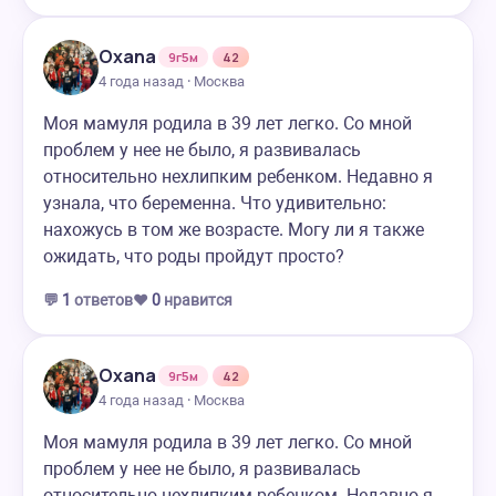
Oxana
9г5м
42
4 года назад · Москва
Моя мамуля родила в 39 лет легко. Со мной
проблем у нее не было, я развивалась
относительно нехлипким ребенком. Недавно я
узнала, что беременна. Что удивительно:
нахожусь в том же возрасте. Могу ли я также
ожидать, что роды пройдут просто?
💬
1
ответов
❤️
0
нравится
Oxana
9г5м
42
4 года назад · Москва
Моя мамуля родила в 39 лет легко. Со мной
проблем у нее не было, я развивалась
относительно нехлипким ребенком. Недавно я