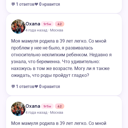
💬
1
ответов
❤️
0
нравится
Oxana
9г5м
42
4 года назад · Москва
Моя мамуля родила в 39 лет легко. Со мной
проблем у нее не было, я развивалась
относительно нехлипким ребенком. Недавно я
узнала, что беременна. Что удивительно:
нахожусь в том же возрасте. Могу ли я также
ожидать, что роды пройдут гладко?
💬
1
ответов
❤️
0
нравится
Oxana
9г5м
42
4 года назад · Москва
Моя мамуля родила в 39 лет легко. Со мной