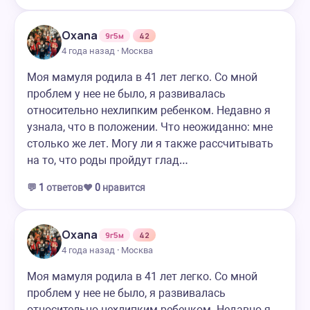
Oxana
9г5м
42
4 года назад · Москва
Моя мамуля родила в 41 лет легко. Со мной
проблем у нее не было, я развивалась
относительно нехлипким ребенком. Недавно я
узнала, что в положении. Что неожиданно: мне
столько же лет. Могу ли я также рассчитывать
на то, что роды пройдут глад…
💬
1
ответов
❤️
0
нравится
Oxana
9г5м
42
4 года назад · Москва
Моя мамуля родила в 41 лет легко. Со мной
проблем у нее не было, я развивалась
относительно нехлипким ребенком. Недавно я