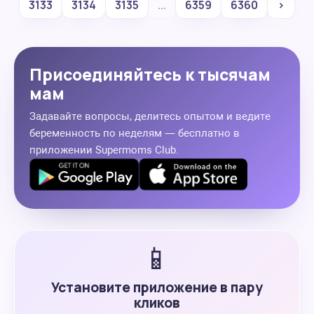
3133
3134
3135
...
6359
6360
›
Присоединяйтесь к тысячам
мам
Задавайте вопросы, делитесь опытом и ведите
беременность по неделям — бесплатно в
приложении Supermoms Club.
📱
Установите приложение в пару
кликов