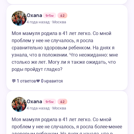
Oxana
9г5м
42
4 года назад · Москва
Моя мамуля родила в 41 лет легко. Со мной
проблем у нее не случалось, я росла
сравнительно здоровым ребенком. На днях я
узнала, что в положении. Что неожиданно: мне
столько же лет. Могу ли я также ожидать, что
роды пройдут гладко?
💬
1
ответов
❤️
0
нравится
Oxana
9г5м
42
4 года назад · Москва
Моя мамуля родила в 41 лет легко. Со мной
проблем у нее не случалось, я росла более-менее
здоровым ребенком. На днях я узнала, что в