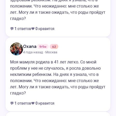
положении. Что неожиданно: мне столько же
лет. Могу ли я также ожидать, что роды пройдут
гладко?
💬
1
ответов
❤️
0
нравится
Oxana
9г5м
42
4 года назад · Москва
Моя мамуля родила в 41 лет легко. Со мной
проблем у нее не случалось, я росла довольно
нехлипким ребенком. На днях я узнала, что в
положении. Что неожиданно: мне столько же
лет. Могу ли я также ожидать, что роды пройдут
гладко?
💬
1
ответов
❤️
0
нравится