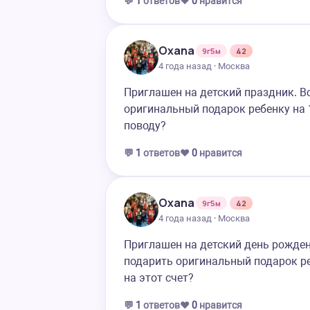
💬
1
ответов
❤️
0
нравится
Oxana
9г5м
42
4 года назад · Москва
Приглашен на детский праздник. Вс
оригинальный подарок ребенку на 
поводу?
💬
1
ответов
❤️
0
нравится
Oxana
9г5м
42
4 года назад · Москва
Приглашен на детский день рождени
подарить оригинальный подарок ре
на этот счет?
💬
1
ответов
❤️
0
нравится