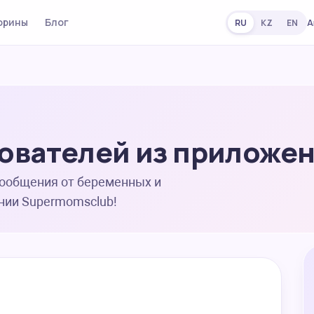
орины
Блог
А
RU
KZ
EN
ователей из приложе
сообщения от беременных и
нии Supermomsclub!