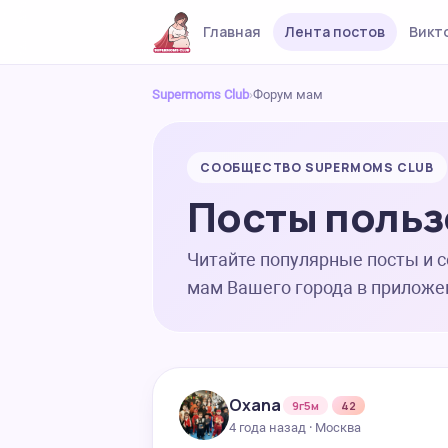
Главная
Лента постов
Викт
Supermoms Club
›
Форум мам
СООБЩЕСТВО SUPERMOMS CLUB
Посты польз
Читайте популярные посты и 
мам Вашего города в приложе
Oxana
9г5м
42
4 года назад · Москва