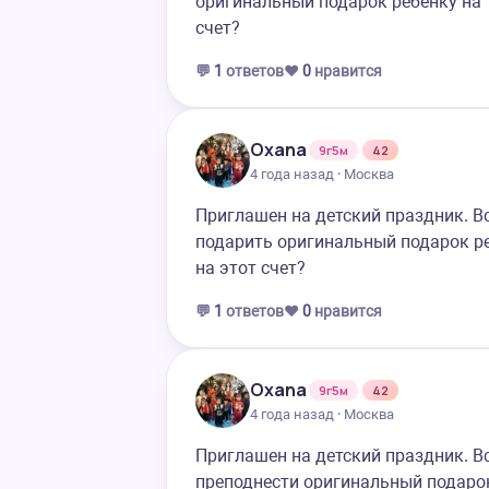
оригинальный подарок ребенку на 
счет?
💬
1
ответов
❤️
0
нравится
Oxana
9г5м
42
4 года назад · Москва
Приглашен на детский праздник. Вс
подарить оригинальный подарок ре
на этот счет?
💬
1
ответов
❤️
0
нравится
Oxana
9г5м
42
4 года назад · Москва
Приглашен на детский праздник. Вс
преподнести оригинальный подарок