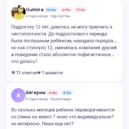
Gulmira
14г2м
4г5м
17г1м
4 года назад · Нур-Султан
Подростку 12 лет, девочка, не могу приучить к
чистоплотности. До подросткового периода
была послушным ребёнком, наводила порядок…
но как стукнуло 12, сменилась компания друзей
и поведение стало абсолютно пофигистичное…
что делать?
💬
11
ответов
❤️
1
нравится
Айгерим
4г8м
2г3м
А
4 года назад · Кызылорда
Во сколько месяцев ребенок переворачивается
со спины на живот.? знаю что индивидуально?
но интересно. Наше еще нет?