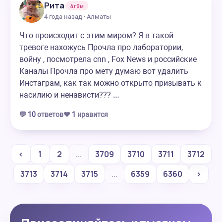
Рита
4г9м
4 года назад · Алматы
Что происходит с этим миром? Я в такой
тревоге нахожусь Прочла про лаборатории,
войну , посмотрела cnn , Fox News и российские
Каналы Прочла про мету думаю вот удалить
Инстаграм, как так можно открыто призывать к
насилию и ненависти??? …
💬
10
ответов
❤️
1
нравится
‹
1
2
...
3709
3710
3711
3712
3713
3714
3715
...
6359
6360
›