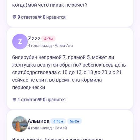
когда)мой чето никак не хочет?
💬
9
ответов
❤️
0
нравится
Zzzz
4г7м
Z
4 года назад · Алма-Ата
билирубин непрямой 7, прямой 5, может ли
желтушка вернутся обратно? ребенок весь день
спит,бодрствовала с 10 до 13, с 18 до 20 и с 21
сейчас не спит. во время сна кормила
периодически
💬
1
ответов
❤️
0
нравится
Альмира
4г10м
5м2н
4 года назад · Семей
Всем привет. Делали ли кератиноваое