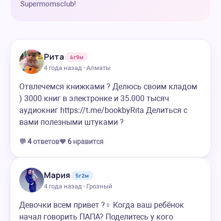
Supermomsclub!
Рита
4г9м
4 года назад · Алматы
Отвлечемся книжками ? Делюсь своим кладом
) 3000 книг в электронке и 35.000 тысяч
аудиокниг https://t.me/bookbyRita Делиться с
вами полезными штуками ?
💬
4
ответов
❤️
6
нравится
Мария
5г2м
4 года назад · Грозный
Девочки всем привет ?‍♀️ Когда ваш ребёнок
начал говорить ПАПА? Поделитесь у кого