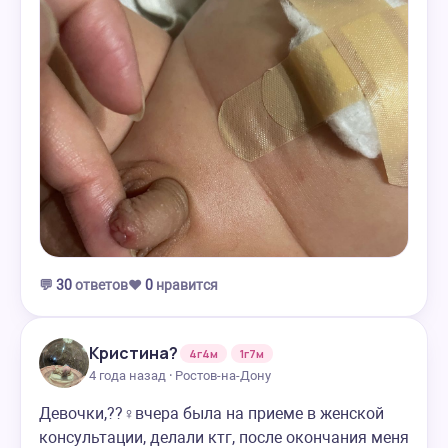
💬
30
ответов
❤️
0
нравится
Кристина?
4г4м
1г7м
4 года назад · Ростов-на-Дону
Девочки,??‍♀️вчера была на приеме в женской
консультации, делали ктг, после окончания меня