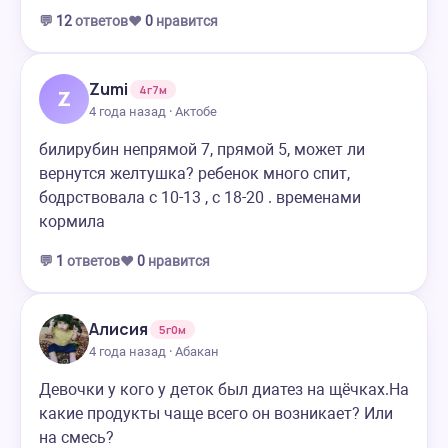
💬
12
ответов
❤️
0
нравится
Zumi
4г7м
Z
4 года назад · Актобе
билирубин непрямой 7, прямой 5, может ли
вернутся желтушка? ребенок много спит,
бодрствовала с 10-13 , с 18-20 . временами
кормила
💬
1
ответов
❤️
0
нравится
Алисия
5г0м
4 года назад · Абакан
Девочки у кого у деток был диатез на щёчках.На
какие продукты чаще всего он возникает? Или
на смесь?