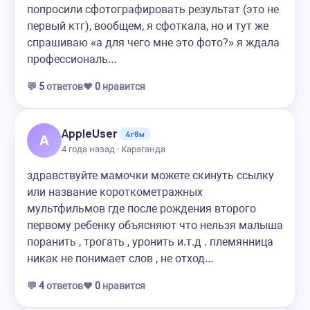
попросили сфотографировать результат (это не
первый ктг), вообщем, я сфоткала, но и тут же
спрашиваю «а для чего мне это фото?» я ждала
профессиональ…
💬
5
ответов
❤️
0
нравится
AppleUser
4г8м
A
4 года назад · Караганда
здравствуйте мамочки можете скинуть ссылку
или название короткометражных
мультфильмов где после рождения второго
первому ребенку объясняют что нельзя малыша
поранить , трогать , уронить и.т.д . племянница
никак не понимает слов , не отход…
💬
4
ответов
❤️
0
нравится