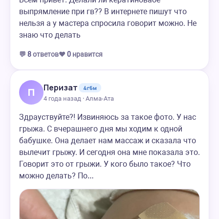
выпрямление при гв?? В интернете пишут что
нельзя а у мастера спросила говорит можно. Не
знаю что делать
💬
8
ответов
❤️
0
нравится
Перизат
4г6м
П
4 года назад · Алма-Ата
Здрауствуйте?! Извиняюсь за такое фото. У нас
грыжа. С вчерашнего дня мы ходим к одной
бабушке. Она делает нам массаж и сказала что
вылечит грыжу. И сегодня она мне показала это.
Говорит это от грыжи. У кого было такое? Что
можно делать? По…