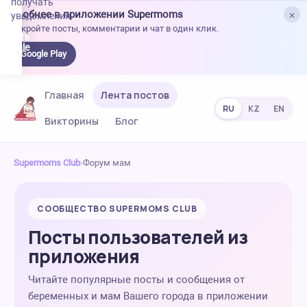
получать
×
Удобнее в приложении Supermoms
уведомления.
Откройте посты, комментарии и чат в один клик.
качать
 Google
Google Play
lay
Главная
Лента постов
RU
KZ
EN
Викторины
Блог
Supermoms Club
›
Форум мам
СООБЩЕСТВО SUPERMOMS CLUB
Посты пользователей из
приложения
Читайте популярные посты и сообщения от
беременных и мам Вашего города в приложении