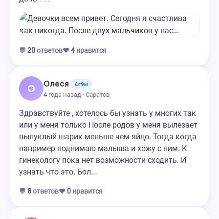
💬
20
ответов
❤️
4
нравится
Олеся
4г9м
О
4 года назад · Саратов
Здравствуйте , хотелось бы узнать у многих так
или у меня только После родов у меня вылезает
выпуклый шарик меньше чем яйцо. Тогда когда
например поднимаю малыша и хожу с ним. К
гинекологу пока нет возможности сходить. И
узнать что это. Бол…
💬
8
ответов
❤️
0
нравится