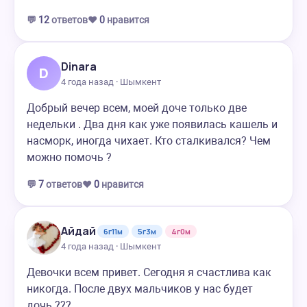
💬
12
ответов
❤️
0
нравится
Dinara
D
4 года назад · Шымкент
Добрый вечер всем, моей доче только две
недельки . Два дня как уже появилась кашель и
насморк, иногда чихает. Кто сталкивался? Чем
можно помочь ?
💬
7
ответов
❤️
0
нравится
Айдай
6г11м
5г3м
4г0м
4 года назад · Шымкент
Девочки всем привет. Сегодня я счастлива как
никогда. После двух мальчиков у нас будет
дочь ???