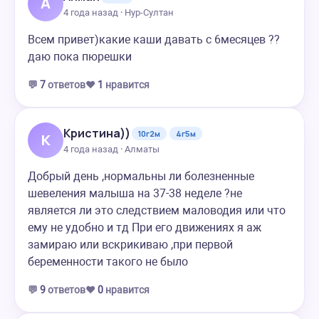
А
4 года назад · Нур-Султан
Всем привет)какие каши давать с 6месяцев ??
даю пока пюрешки
💬
7
ответов
❤️
1
нравится
Кристина))
10г2м
4г5м
К
4 года назад · Алматы
Добрый день ,нормальны ли болезненные
шевеления малыша на 37-38 неделе ?не
является ли это следствием маловодия или что
ему не удобно и тд При его движениях я аж
замираю или вскрикиваю ,при первой
беременности такого не было
💬
9
ответов
❤️
0
нравится