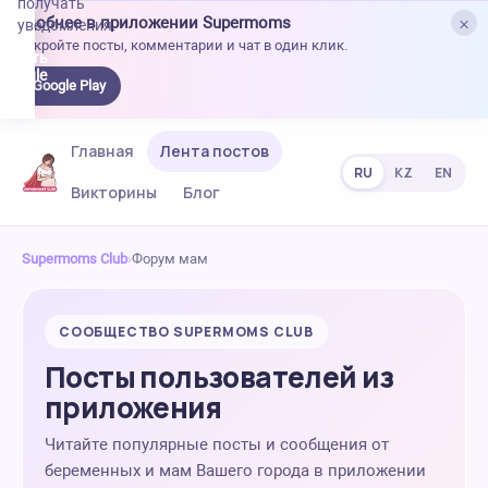
получать
×
Удобнее в приложении Supermoms
уведомления.
Откройте посты, комментарии и чат в один клик.
качать
 Google
Google Play
lay
Главная
Лента постов
RU
KZ
EN
Викторины
Блог
Supermoms Club
›
Форум мам
СООБЩЕСТВО SUPERMOMS CLUB
Посты пользователей из
приложения
Читайте популярные посты и сообщения от
беременных и мам Вашего города в приложении