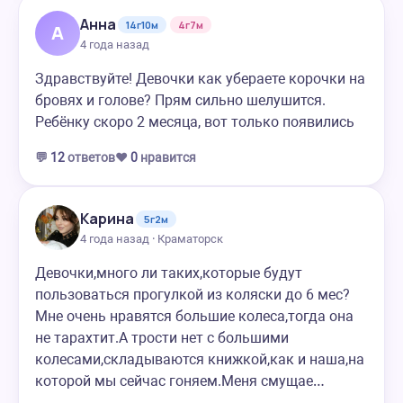
Анна
14г10м
4г7м
А
4 года назад
Здравствуйте! Девочки как убераете корочки на
бровях и голове? Прям сильно шелушится.
Ребёнку скоро 2 месяца, вот только появились
💬
12
ответов
❤️
0
нравится
Карина
5г2м
4 года назад · Краматорск
Девочки,много ли таких,которые будут
пользоваться прогулкой из коляски до 6 мес?
Мне очень нравятся большие колеса,тогда она
не тарахтит.А трости нет с большими
колесами,складываются книжкой,как и наша,на
которой мы сейчас гоняем.Меня смущае…