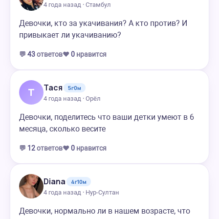
4 года назад · Стамбул
Девочки, кто за укачивания? А кто против? И
привыкает ли укачиванию?
💬
43
ответов
❤️
0
нравится
Тася
5г0м
Т
4 года назад · Орёл
Девочки, поделитесь что ваши детки умеют в 6
месяца, сколько весите
💬
12
ответов
❤️
0
нравится
Diana
4г10м
4 года назад · Нур-Султан
Девочки, нормально ли в нашем возрасте, что