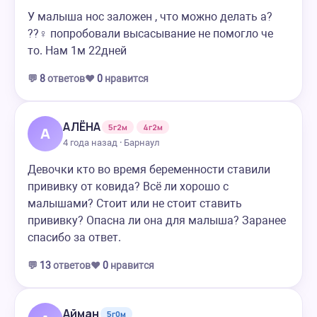
У малыша нос заложен , что можно делать а?
??‍♀️ попробовали высасывание не помогло че
то. Нам 1м 22дней
💬
8
ответов
❤️
0
нравится
АЛЁНА
5г2м
4г2м
А
4 года назад · Барнаул
Девочки кто во время беременности ставили
прививку от ковида? Всё ли хорошо с
малышами? Стоит или не стоит ставить
прививку? Опасна ли она для малыша? Заранее
спасибо за ответ.
💬
13
ответов
❤️
0
нравится
Айман
5г0м