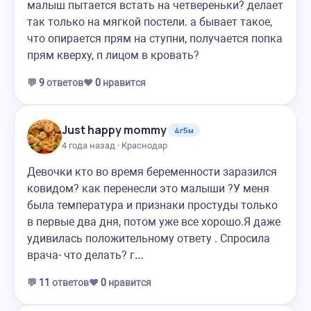
малыш пытается встать на четвереньки? делает
так только на мягкой постели. а бывает такое,
что опирается прям на ступни, получается попка
прям кверху, п лицом в кровать?
💬
9
ответов
❤️
0
нравится
Just happy mommy
4г5м
4 года назад · Краснодар
Девочки кто во время беременности заразился
ковидом? как перенесли это малыши ?У меня
была температура и признаки простуды только
в первые два дня, потом уже все хорошо.Я даже
удивилась положительному ответу . Спросила
врача- что делать? г…
💬
11
ответов
❤️
0
нравится