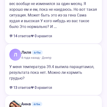
вес вообще не изменился за один месяц. Я
хорошо ем и ем, пока не наедаюсь. Но вот такая
ситуация. Может быть это из-за гена Сама
худая и высокая У кого нибудь из вас такое
было Это нормально? И …
💬
14
ответов
❤️
0
нравится
Лиля
4г11м
Л
4 года назад · Днепр
У меня температура 39.4 выпила парацетамол,
результата пока нет. Можно ли кормить
грудью?
💬
13
ответов
❤️
0
нравится
Анна
4г6м