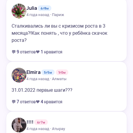
Julia
4г8м
4 года назад · Париж
Сталкивались ли вы с кризисом роста в 3
месяца?!Как понять , что у ребёнка скачок
роста?
💬
9
ответов
❤️
1
нравится
Elmira
5г5м
1г0м
4 года назад · Алматы
31.01.2022 первые шаги???
💬
7
ответов
❤️
4
нравится
!!!!
4г7м
4 года назад · Атырау