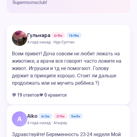
Supermomsclub!
Гульнара
4г8м
14г8м
4 года назад · Нур-Султан
Всем привет! Доча совсем не любит лежать на
животике, а врачи все говорят часто ложите на
живот. Игрушки и тд не помогают. Голову
держит в принципе хорошо. Стоит ли дальше
продолжать или не мучить ребёнка ?)
💬
19
ответов
❤️
0
нравится
Aiko
4г2м
2г9м
5м3н
A
4 года назад · Атырау
Здравствуйте! Беременность 23-24 неделя Мой