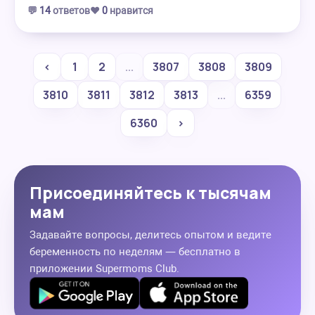
💬
14
ответов
❤️
0
нравится
‹
1
2
...
3807
3808
3809
3810
3811
3812
3813
...
6359
6360
›
Присоединяйтесь к тысячам
мам
Задавайте вопросы, делитесь опытом и ведите
беременность по неделям — бесплатно в
приложении Supermoms Club.