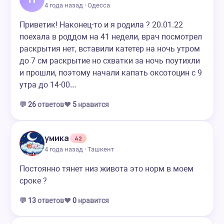
4 года назад · Одесса
Приветик! Наконец-то и я родила ? 20.01.22
поехала в роддом на 41 недели, врач посмотрел
раскрытия нет, вставили катетер на ночь утром
до 7 см раскрытие но схватки за ночь поутихли
и прошли, поэтому начали капать оксотоцин с 9
утра до 14-00…
💬
26
ответов
❤️
5
нравится
умика
42
4 года назад · Ташкент
Постоянно тянет низ живота это норм в моем
сроке ?
💬
13
ответов
❤️
0
нравится