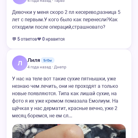
4 года назад · Тараз
Девочки у меня скоро 2 пл кесерево,разница 5
лет с первым.У кого было как перенесли?Как
отходили после операций,страшновато?
💬
5
ответов
❤️
0
нравится
Лиля
5г0м
Л
4 года назад · Днепр
У нас на теле вот такие сухие пятнышки, уже
незнаю чем лечить, они не проходят а только
новые появляются. Типа как лишай сухие, на
фото я их уже кремом помазала Емолиум. На
щёчках у нас дерматит, красные вечно, уже 2
месяц боремся, не ем сл…