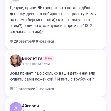
Девули, привет❤️ говорят, что когда ждёшь
девочку, девочка забирает всю красоту мамы
во время беременности)) кто столкнулся с
этим?) я лично столкнулась и прям на 100%
согласна с этим))
💬
29
ответов
❤️
0
нравится
Виолетта
5г8м
4 года назад · Химки
Всем привет ? Во сколько ваши детки начали
кушать сами ложечкой ? И пить с трубочки ?
💬
11
ответов
❤️
1
нравится
Айгерим
А