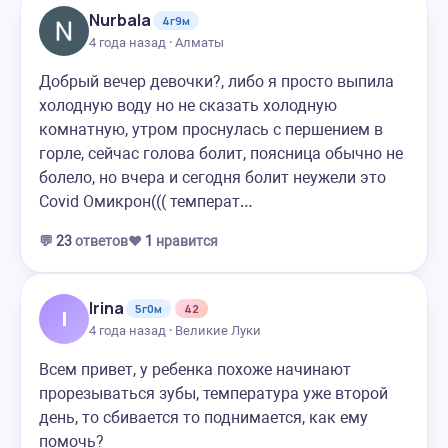
Nurbala
4г9м
4 года назад · Алматы
Добрый вечер девочки?, либо я просто выпила
холодную воду но не сказать холодную
комнатную, утром проснулась с першением в
горле, сейчас голова болит, поясница обычно не
болело, но вчера и сегодня болит неужели это
Covid Омикрон((( температ…
💬
23
ответов
❤️
1
нравится
Irina
5г0м
42
I
4 года назад · Великие Луки
Всем привет, у ребенка похоже начинают
прорезываться зубы, температура уже второй
день, то сбивается то поднимается, как ему
помочь?