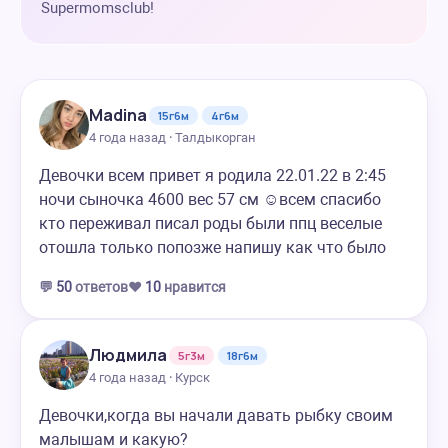
Supermomsclub!
Madina
15г6м
4г6м
4 года назад · Талдыкорган
Девочки всем привет я родила 22.01.22 в 2:45
ночи сыночка 4600 вес 57 см ☺️всем спасибо
кто переживал писал роды были ппц веселые
отошла только попозже напишу как что было
💬
50
ответов
❤️
10
нравится
Людмила
5г3м
18г6м
4 года назад · Курск
Девочки,когда вы начали давать рыбку своим
малышам и какую?