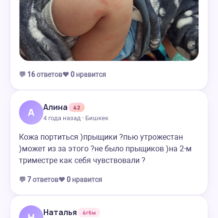
💬
16
ответов
❤️
0
нравится
Алина
42
А
4 года назад · Бишкек
Кожа портиться )прыщики ?пью утрожестан
)может из за этого ?не было прыщиков )на 2-м
триместре как себя чувствовали ?
💬
7
ответов
❤️
0
нравится
Наталья
4г6м
Н