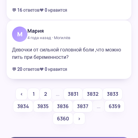
💬
16
ответов
❤️
0
нравится
Мария
М
4 года назад · Могилёв
Девочки от сильной головной боли ,что можно
пить при беременности?
💬
20
ответов
❤️
0
нравится
‹
1
2
...
3831
3832
3833
3834
3835
3836
3837
...
6359
6360
›