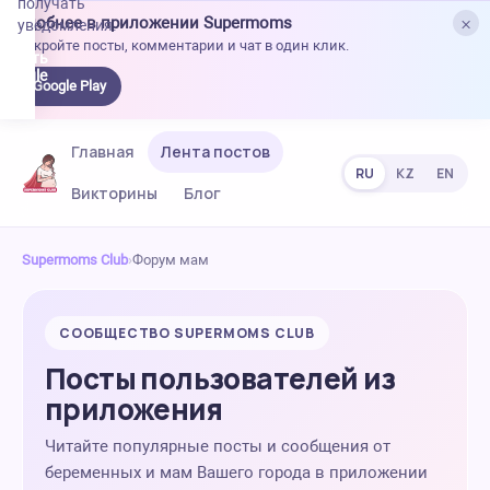
получать
×
Удобнее в приложении Supermoms
уведомления.
Откройте посты, комментарии и чат в один клик.
качать
 Google
Google Play
lay
Главная
Лента постов
RU
KZ
EN
Викторины
Блог
Supermoms Club
›
Форум мам
СООБЩЕСТВО SUPERMOMS CLUB
Посты пользователей из
приложения
Читайте популярные посты и сообщения от
беременных и мам Вашего города в приложении