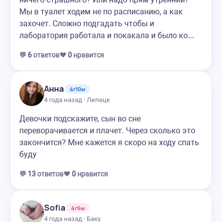
Мы в туалет ходим не по расписанию, а как
захочет. Сложно подгадать чтобы и
лаборатория работала и покакала и было ко…
💬
6
ответов
❤️
0
нравится
Анна
4г10м
4 года назад · Липецк
Девочки подскажите, сын во сне
переворачивается и плачет. Через сколько это
закончится? Мне кажется я скоро на ходу спать
буду
💬
13
ответов
❤️
0
нравится
Sofia
4г6м
4 года назад · Баку