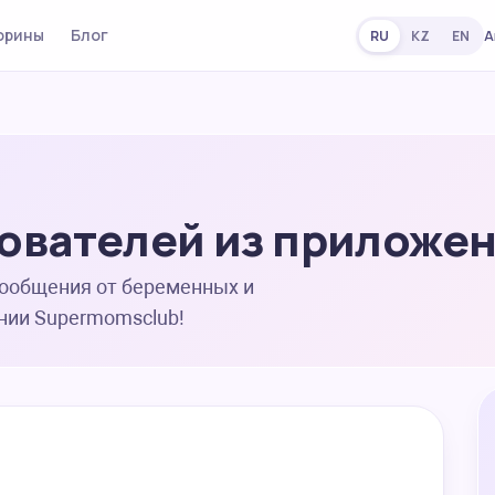
орины
Блог
А
RU
KZ
EN
ователей из приложе
сообщения от беременных и
нии Supermomsclub!