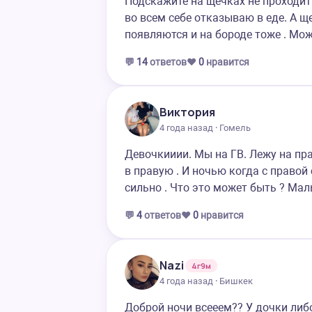
Подскажите на щечках не проходит 
во всем себе отказываю в еде. А 
появляются и на бороде тоже . Мож
💬
14
ответов
❤️
0
нравится
Виктория
4 года назад · Гомель
Девочкииии. Мы на ГВ. Лежу на пра
в правую . И ночью когда с правой
сильно . Что это может быть ? Малы
💬
4
ответов
❤️
0
нравится
Nazi
4г9м
4 года назад · Бишкек
Доброй ночи всееем?‍? У дочки либ