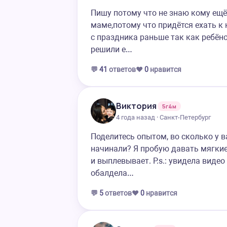
Пишу потому что не знаю кому ещ
маме,потому что придётся ехать к
с праздника раньше так как ребёно
решили е…
💬
41
ответов
❤️
0
нравится
Виктория
5г4м
4 года назад · Санкт-Петербург
Поделитесь опытом, во сколько у в
начинали? Я пробую давать мягкие
и выплевывает. P.s.: увидела виде
обалдела…
💬
5
ответов
❤️
0
нравится