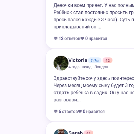
Девочки всем привет. У нас полны
Ребёнок стал постоянно просить гр
просыпался каждые 3 часа). Суть 
прикладываний он …
💬
13
ответов
❤️
0
нравится
Victoria
7г7м
42
4 года назад · Лондон
Здравствуйте хочу здесь поинтерес
Через месяц моему сыну будет 3 го
отдать ребёнка в садик. Он у нас н
разговари…
💬
6
ответов
❤️
0
нравится
Sarah
42