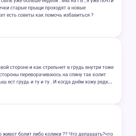
сыпь уже больше недели . Мы на ГВ , я уже почти
щечки старые прыщи проходят а новые
ет есть советы как помочь избавиться ?
вой стороне и как стрельнет в грудь внутри тоже
 стороны переворачиваюсь на спину так колит
ш ест грудь и ту и ту . И когда днём хожу редк…
о живот болит либо колики ?‍? Что делаааать?что