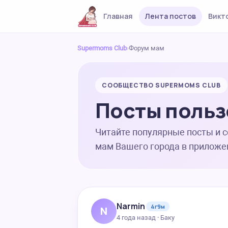
Главная
Лента постов
Викт
Supermoms Club
›
Форум мам
СООБЩЕСТВО SUPERMOMS CLUB
Посты польз
Читайте популярные посты и 
мам Вашего города в приложе
Narmin
4г9м
N
4 года назад · Баку