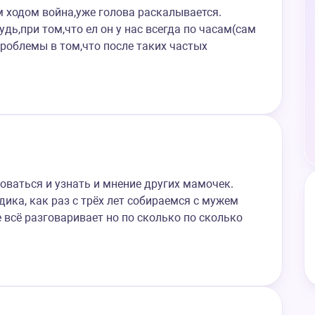
м ходом война,уже голова раскалывается.
удь,при том,что ел он у нас всегда по часам(сам
проблемы в том,что после таких частых
оваться и узнать и мнение других мамочек.
дика, как раз с трёх лет собираемся с мужем
е всё разговаривает но по сколько по сколько