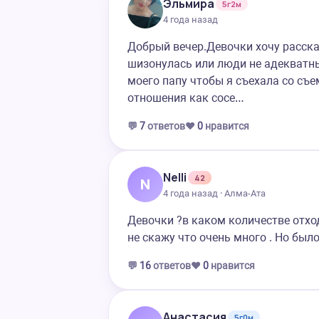
Эльмира
5г2м
4 года назад
Добрый вечер.Девочки хочу расска
шизонулась или люди не адекватн
моего папу чтобы я съехала со съ
отношения как сосе…
💬
7
ответов
❤️
0
нравится
Nelli
42
N
4 года назад · Алма-Ата
Девочки ?в каком количестве отход
не скажу что очень много . Но был
💬
16
ответов
❤️
0
нравится
Анастасия
5г0м