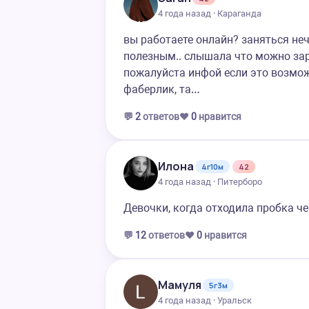
4 года назад · Караганда
вы работаете онлайн? заняться не
полезным.. слышала что можно зар
пожалуйста инфой если это возмож
фаберлик, та…
💬
2
ответов
❤️
0
нравится
Илона
4г10м
42
4 года назад · Питерборо
Девочки, когда отходила пробка ч
💬
12
ответов
❤️
0
нравится
Мамуля
5г3м
4 года назад · Уральск