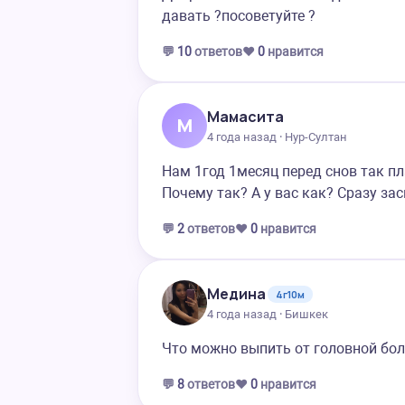
давать ?посоветуйте ?
💬
10
ответов
❤️
0
нравится
Мамасита
М
4 года назад · Нур-Султан
Нам 1год 1месяц перед снов так пл
Почему так? А у вас как? Сразу за
💬
2
ответов
❤️
0
нравится
Медина
4г10м
4 года назад · Бишкек
Что можно выпить от головной бол
💬
8
ответов
❤️
0
нравится