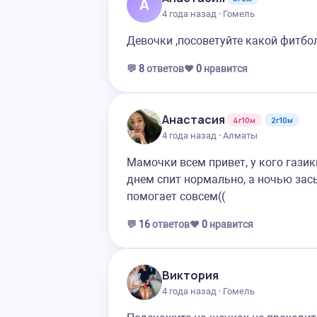
А
4 года назад · Гомель
Девочки ,посоветуйте какой фитбо
💬
8
ответов
❤️
0
нравится
Анастасия
4г10м
2г10м
4 года назад · Алматы
Мамочки всем привет, у кого гази
днем спит нормально, а ночью засы
помогает совсем((
💬
16
ответов
❤️
0
нравится
Виктория
4 года назад · Гомель