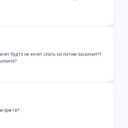
ачет будто не хочет спать но потом засыпает!?
сыпаете?
и при гв?