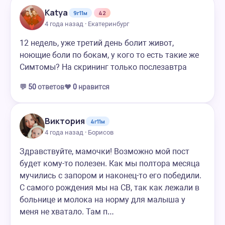
Katya
9г11м
42
4 года назад · Екатеринбург
12 недель, уже третий день болит живот,
ноющие боли по бокам, у кого то есть такие же
Симтомы? На скрининг только послезавтра
💬
50
ответов
❤️
0
нравится
Виктория
4г11м
4 года назад · Борисов
Здравствуйте, мамочки! Возможно мой пост
будет кому-то полезен. Как мы полтора месяца
мучились с запором и наконец-то его победили.
С самого рождения мы на СВ, так как лежали в
больнице и молока на норму для малыша у
меня не хватало. Там п…