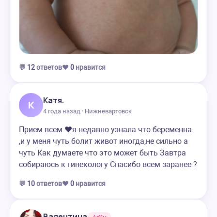
💬
12
ответов
❤️
0
нравится
Катя.
К
4 года назад · Нижневартовск
Прием всем ❤️я недавно узнала что беременна
,и у меня чуть болит живот иногда,не сильно а
чуть Как думаете что это может быть Завтра
собираюсь к гинекологу Спасибо всем заранее ?
💬
10
ответов
❤️
0
нравится
Валентина
4г11м