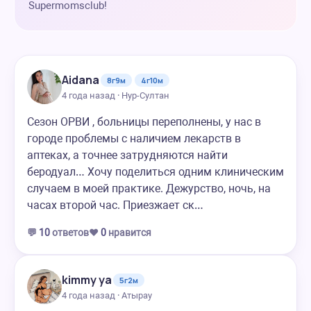
Supermomsclub!
Aidana
8г9м
4г10м
4 года назад · Нур-Султан
Сезон ОРВИ , больницы переполнены, у нас в
городе проблемы с наличием лекарств в
аптеках, а точнее затрудняются найти
беродуал… Хочу поделиться одним клиническим
случаем в моей практике. Дежурство, ночь, на
часах второй час. Приезжает ск…
💬
10
ответов
❤️
0
нравится
kimmy ya
5г2м
4 года назад · Атырау