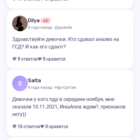
Dilya
42
4 года назад · Душанбе
Здравствуйте девочки. Кто сдавал анализ на
ГСД? И как его сдают?
💬
9
ответов
❤️
0
нравится
Salta
S
4 года назад · Нур-Султан
Девочки у кого пдр в середине ноября, мне
сказали 10.11.2021, ИншАлла ждем?, признаков
нету))
💬
16
ответов
❤️
0
нравится