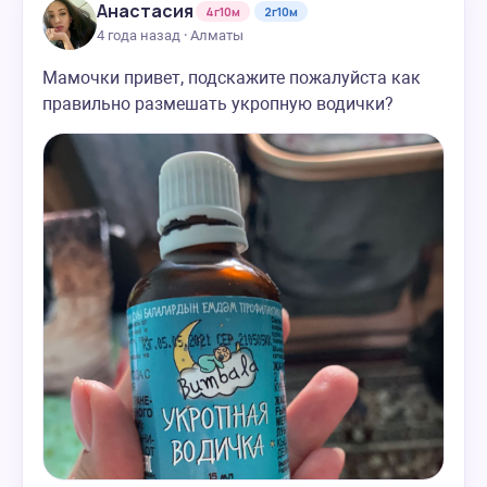
Анастасия
4г10м
2г10м
4 года назад · Алматы
Мамочки привет, подскажите пожалуйста как
правильно размешать укропную водички?