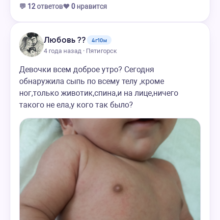
💬
12
ответов
❤️
0
нравится
Любовь ??
4г10м
4 года назад · Пятигорск
Девочки всем доброе утро? Сегодня
обнаружила сыпь по всему телу ,кроме
ног,только животик,спина,и на лице,ничего
такого не ела,у кого так было?