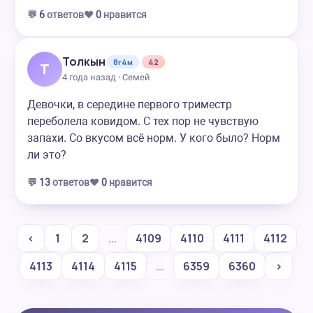
💬
6
ответов
❤️
0
нравится
Толкын
8г4м
42
Т
4 года назад · Семей
Девочки, в середине первого триместр
переболела ковидом. С тех пор не чувствую
запахи. Со вкусом всё норм. У кого было? Норм
ли это?
💬
13
ответов
❤️
0
нравится
‹
1
2
...
4109
4110
4111
4112
4113
4114
4115
...
6359
6360
›