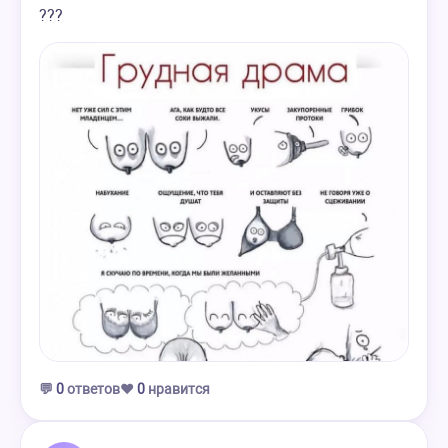
???
💬
0
ответов
❤️
0
нравится