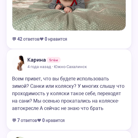
💬
42
ответов
❤️
0
нравится
Карина
5г4м
4 года назад · Южно-Сахалинск
Всем привет, что вы будете использовать
зимой? Санки или коляску? У многих слышу что
проходимость у коляски такое себе, переходят
на сани? Мы осенью прокатались на коляске-
автокресле А сейчас не знаю что брать
💬
7
ответов
❤️
0
нравится