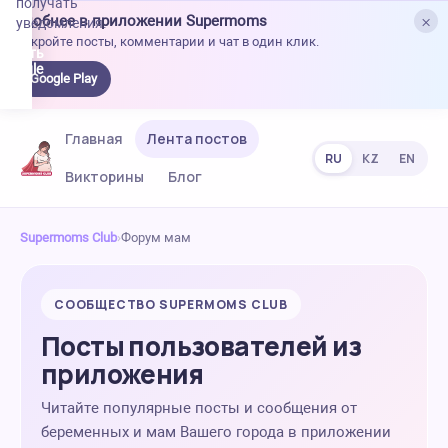
получать
×
Удобнее в приложении Supermoms
уведомления.
Откройте посты, комментарии и чат в один клик.
качать
 Google
Google Play
lay
Главная
Лента постов
RU
KZ
EN
Викторины
Блог
Supermoms Club
›
Форум мам
СООБЩЕСТВО SUPERMOMS CLUB
Посты пользователей из
приложения
Читайте популярные посты и сообщения от
беременных и мам Вашего города в приложении