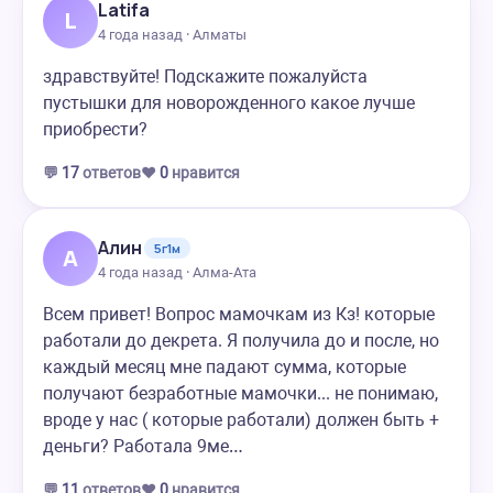
Latifa
L
4 года назад · Алматы
здравствуйте! Подскажите пожалуйста
пустышки для новорожденного какое лучше
приобрести?
💬
17
ответов
❤️
0
нравится
Алин
5г1м
А
4 года назад · Алма-Ата
Всем привет! Вопрос мамочкам из Кз! которые
работали до декрета. Я получила до и после, но
каждый месяц мне падают сумма, которые
получают безработные мамочки... не понимаю,
вроде у нас ( которые работали) должен быть +
деньги? Работала 9ме…
💬
11
ответов
❤️
0
нравится