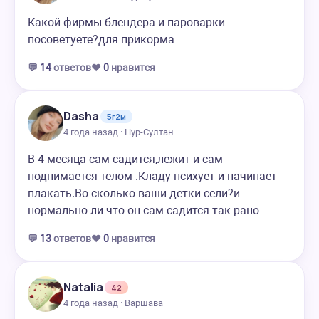
Какой фирмы блендера и пароварки
посоветуете?для прикорма
💬
14
ответов
❤️
0
нравится
Dasha
5г2м
4 года назад · Нур-Султан
В 4 месяца сам садится,лежит и сам
поднимается телом .Кладу психует и начинает
плакать.Во сколько ваши детки сели?и
нормально ли что он сам садится так рано
💬
13
ответов
❤️
0
нравится
Natalia
42
4 года назад · Варшава