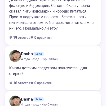
фолевую и йодомарин. Сегодня была у врача
сказал пить йодомарин и хорошо питаться.
Просто подружкам во время беременности
выписывали огромный список чего пить, а мне
ничего. Нормально ли это?
💬
19
ответов
❤️
0
нравится
Dasha
5г2м
4 года назад · Нур-Султан
Каким детским средством пользуетесь для
стирки?
💬
16
ответов
❤️
0
нравится
Dasha
5г2м
4 года назад · Нур-Султан