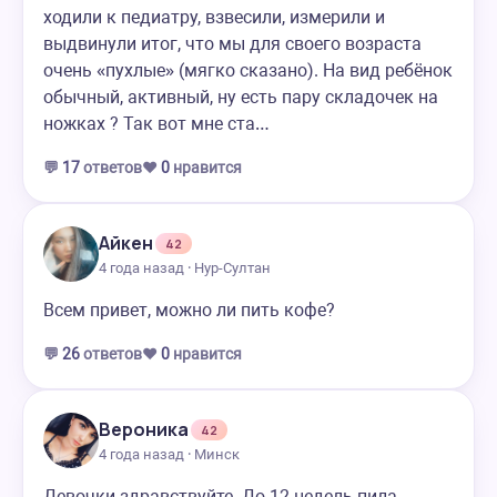
ходили к педиатру, взвесили, измерили и
выдвинули итог, что мы для своего возраста
очень «пухлые» (мягко сказано). На вид ребёнок
обычный, активный, ну есть пару складочек на
ножках ? Так вот мне ста…
💬
17
ответов
❤️
0
нравится
Айкен
42
4 года назад · Нур-Султан
Всем привет, можно ли пить кофе?
💬
26
ответов
❤️
0
нравится
Вероника
42
4 года назад · Минск
Девочки здравствуйте. До 12 недель пила