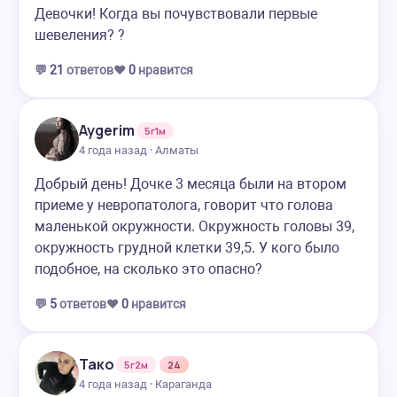
Девочки! Когда вы почувствовали первые
шевеления? ?
💬
21
ответов
❤️
0
нравится
Aygerim
5г1м
4 года назад · Алматы
Добрый день! Дочке 3 месяца были на втором
приеме у невропатолога, говорит что голова
маленькой окружности. Окружность головы 39,
окружность грудной клетки 39,5. У кого было
подобное, на сколько это опасно?
💬
5
ответов
❤️
0
нравится
Тако
5г2м
24
4 года назад · Караганда