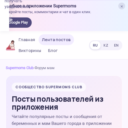
получать
×
Удобнее в приложении Supermoms
уведомления.
Откройте посты, комментарии и чат в один клик.
качать
 Google
Google Play
lay
Главная
Лента постов
RU
KZ
EN
Викторины
Блог
Supermoms Club
›
Форум мам
СООБЩЕСТВО SUPERMOMS CLUB
Посты пользователей из
приложения
Читайте популярные посты и сообщения от
беременных и мам Вашего города в приложении