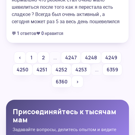
шевелиться после того как я перестала есть
сладкое ? Всегда был очень активный , а
сегодня может раз 5 за весь день пошевелился
💬
1
ответов
❤️
0
нравится
‹
1
2
...
4247
4248
4249
4250
4251
4252
4253
...
6359
6360
›
Присоединяйтесь к тысячам
мам
Задавайте вопросы, делитесь опытом и ведите