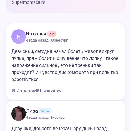
Supermomsclub!
Наталья
42
Н
4 года назад · Оренбург
Девчонки, сегодня начал болеть живот вокруг
пупка, прям болит и ощущение что лопну - такое
напряжение сильное , это не треники так
проходят? И чувство дискомфорта при попытке
разогнуться
💬
7
ответов
❤️
0
нравится
Лиза
5г3м
4 года назад · Москва
Девушки, доброго вечера! Пару дней назад