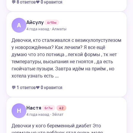
💬
8
ответов
❤️
0
нравится
Айсулу
4г10м
А
4 года назад · Алматы
Девочки, кто сталкивался с везикулопустулезом
у новорождённых? Как лечили? Я все ещё
думаю что это потница , легкой формы , тк нет
температуры, высыпания не гноятся , да есть
гнойчатые пузыри. Завтра идём на приём , но
хотела узнать есть …
💬
1
ответов
❤️
0
нравится
Настя
6г7м
42
Н
4 года назад · Эйлат
Девочки у кого беременный диабет Это
нормально что ребёнок стал очень мало