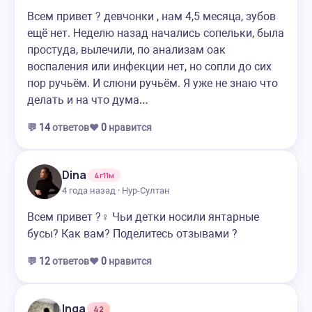
Всем привет ? девчонки , нам 4,5 месяца, зубов
ещё нет. Неделю назад начались сопельки, была
простуда, вылечили, по анализам оак
воспаления или инфекции нет, но сопли до сих
пор ручьём. И слюни ручьём. Я уже не знаю что
делать и на что дума…
💬
14
ответов
❤️
0
нравится
Dina
4г11м
4 года назад · Нур-Султан
Всем привет ?‍♀️ Чьи детки носили янтарные
бусы? Как вам? Поделитесь отзывами ?
💬
12
ответов
❤️
0
нравится
Inga
42