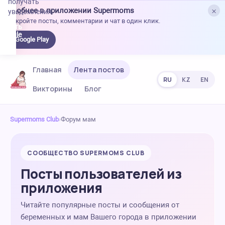
получать
×
Удобнее в приложении Supermoms
уведомления.
Откройте посты, комментарии и чат в один клик.
качать
 Google
Google Play
lay
Главная
Лента постов
RU
KZ
EN
Викторины
Блог
Supermoms Club
›
Форум мам
СООБЩЕСТВО SUPERMOMS CLUB
Посты пользователей из
приложения
Читайте популярные посты и сообщения от
беременных и мам Вашего города в приложении