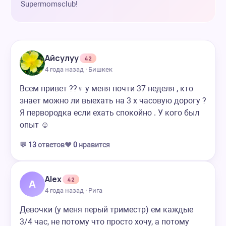
Supermomsclub!
Айсулуу
42
4 года назад · Бишкек
Всем привет ??‍♀️ у меня почти 37 неделя , кто
знает можно ли выехать на 3 х часовую дорогу ?
Я первородка если ехать спокойно . У кого был
опыт ☺️
💬
13
ответов
❤️
0
нравится
Alex
42
A
4 года назад · Рига
Девочки (у меня перый триместр) ем каждые
3/4 час, не потому что просто хочу, а потому