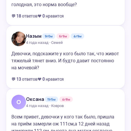
голодная, это норма вообще?
💬
18
ответов
❤️
0
нравится
Назым
9г0м
6г9м
4г9м
4 года назад · Семей
Девочки, подскажите у кого было так, что живот
тяжелый тянет вниз. И будто давит постоянно
на мочевой?
💬
13
ответов
❤️
0
нравится
Оксана
11г5м
4г8м
О
4 года назад · Ковров
Всем привет, девочки у кого так было, пришла
на приём замерли ож 111см,а 12 дней назад
измерили 112 см, высота дна матки согласно