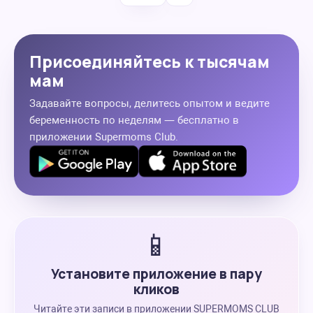
Присоединяйтесь к тысячам
мам
Задавайте вопросы, делитесь опытом и ведите
беременность по неделям — бесплатно в
приложении Supermoms Club.
📱
Установите приложение в пару
кликов
Читайте эти записи в приложении SUPERMOMS CLUB