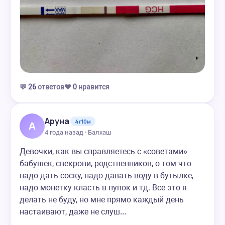
💬
26
ответов
❤️
0
нравится
Аруна
4г10м
А
4 года назад · Балхаш
Девочки, как вы справляетесь с «советами»
бабушек, свекрови, родственников, о том что
надо дать соску, надо давать воду в бутылке,
надо монетку класть в пупок и тд. Все это я
делать не буду, но мне прямо каждый день
настаивают, даже не слуш…