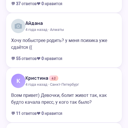
💬
37
ответов
❤️
0
нравится
Айдана
4 года назад · Алматы
Хочу побыстрее родить? у меня психика уже
сдаётся ((
💬
55
ответов
❤️
0
нравится
Кристина
42
К
4 года назад · Санкт-Петербург
Всем привет) Девочки, болит живот так, как
будто качала пресс, у кого так было?
💬
11
ответов
❤️
0
нравится