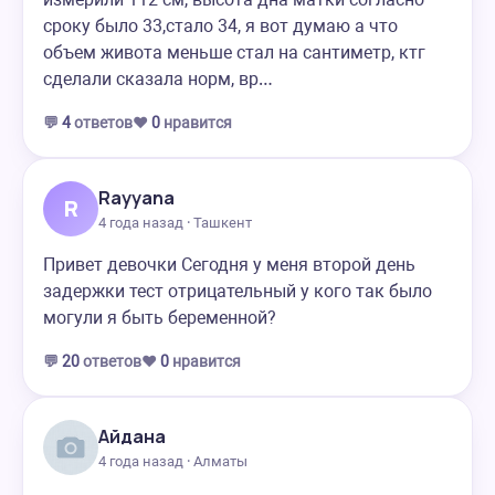
сроку было 33,стало 34, я вот думаю а что
объем живота меньше стал на сантиметр, ктг
сделали сказала норм, вр…
💬
4
ответов
❤️
0
нравится
Rayyana
R
4 года назад · Ташкент
Привет девочки Сегодня у меня второй день
задержки тест отрицательный у кого так было
могули я быть беременной?
💬
20
ответов
❤️
0
нравится
Айдана
4 года назад · Алматы