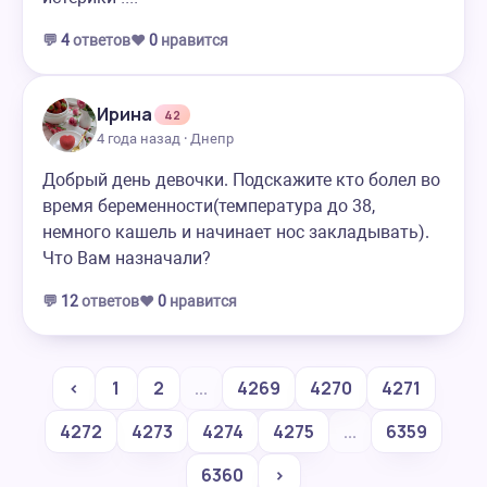
💬
4
ответов
❤️
0
нравится
Ирина
42
4 года назад · Днепр
Добрый день девочки. Подскажите кто болел во
время беременности(температура до 38,
немного кашель и начинает нос закладывать).
Что Вам назначали?
💬
12
ответов
❤️
0
нравится
‹
1
2
...
4269
4270
4271
4272
4273
4274
4275
...
6359
6360
›