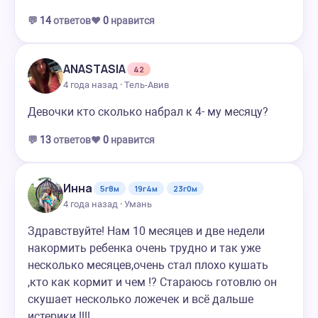
💬
14
ответов
❤️
0
нравится
ANASTASIA
42
4 года назад · Тель-Авив
Девочки кто сколько набрал к 4- му месяцу?
💬
13
ответов
❤️
0
нравится
Инна
5г8м
19г4м
23г0м
4 года назад · Умань
Здравствуйте! Нам 10 месяцев и две недели
накормить ребенка очень трудно и так уже
несколько месяцев,очень стал плохо кушать
,кто как кормит и чем !? Стараюсь готовлю он
скушает несколько ложечек и всё дальше
истерики !!!!