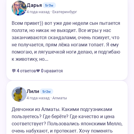
Дарья
5г3м
4 года назад · Екатеринбург
Всем привет)) вот уже две недели сын пытается
ползти, но никак не выходит. Все игры у нас
заканчиваются скандалами, очень психует, что
не получается, прям лёжа ногами топает. Я ему
помогаю, и лягушечкой ноги делаю, и подгибаю
к животику, но…
💬
4
ответов
❤️
0
нравится
Лили
5г2м
4 года назад · Алматы
Девчонки из Алматы. Какими подгузниками
пользуетесь? Где берёте? Где качество и цена
соответствует? Пользовались японскими Мелло,
очень набухают, и протекает. Хочу поменять