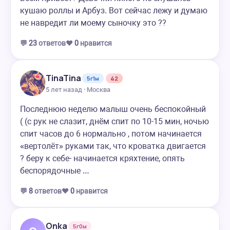
кушаю роллы и Арбуз. Вот сейчас лежу и думаю
не навредит ли моему сыночку это ??
💬
23
ответов
❤️
0
нравится
TinaTina
5г1м
42
5 лет назад · Москва
Последнюю неделю малыш очень беспокойный
( (с рук не слазит, днём спит по 10-15 мин, ночью
спит часов до 6 нормально , потом начинается
«вертолёт» руками так, что кроватка двигается
? беру к себе- начинается кряхтение, опять
беспорядочные …
💬
8
ответов
❤️
0
нравится
Onka
5г0м