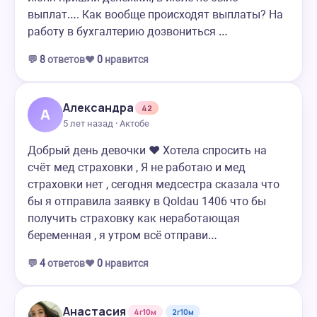
выплат…. Как вообще происходят выплаты? На
работу в бухгалтерию дозвониться …
💬
8
ответов
❤️
0
нравится
Александра
42
А
5 лет назад · Актобе
Добрый день девочки ❤️ Хотела спросить на
счёт мед страховки , Я не работаю и мед
страховки нет , сегодня медсестра сказала что
бы я отправила заявку в Qoldau 1406 что бы
получить страховку как неработающая
беременная , я утром всё отправи…
💬
4
ответов
❤️
0
нравится
Анастасия
4г10м
2г10м