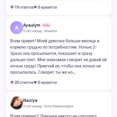
💬
19
ответов
❤️
0
нравится
Ayaulym
5г1м
A
5 лет назад · Алматы
Всем привет! Моей девочке больше месяца и
кормлю грудью по потребностям. Ночью 2-
3раза она просыпается, покушает и сразу
дальше спят. Мне знакомая говорит не давай ей
ночью грудь! Приучай ее, чтобы она ночью не
просыпалась. Говорит ты же но…
💬
20
ответов
❤️
0
нравится
Naziya
5 лет назад · Усть-Каменогорск
Всем привеет? Девочки никого не слушаясь