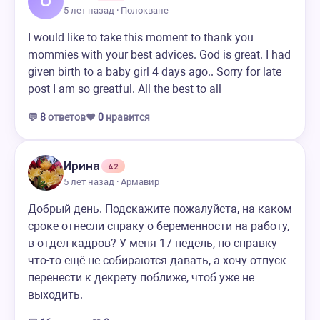
O
5 лет назад · Полокване
I would like to take this moment to thank you
mommies with your best advices. God is great. I had
given birth to a baby girl 4 days ago.. Sorry for late
post I am so greatful. All the best to all
💬
8
ответов
❤️
0
нравится
Ирина
42
5 лет назад · Армавир
Добрый день. Подскажите пожалуйста, на каком
сроке отнесли спраку о беременности на работу,
в отдел кадров? У меня 17 недель, но справку
что-то ещё не собираются давать, а хочу отпуск
перенести к декрету поближе, чтоб уже не
выходить.