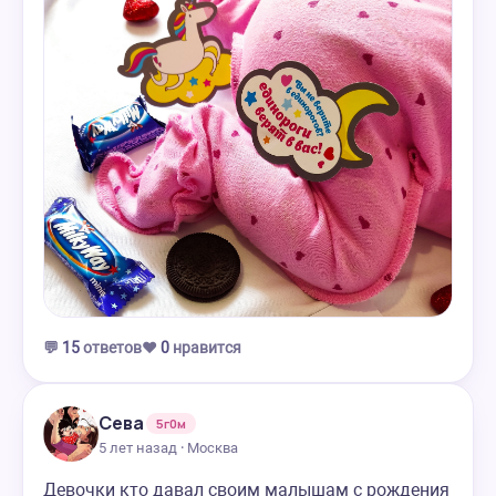
💬
15
ответов
❤️
0
нравится
Сева
5г0м
5 лет назад · Москва
Девочки кто давал своим малышам с рождения