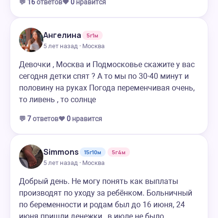
💬
16
ответов
❤️
0
нравится
Ангелина
5г1м
5 лет назад · Москва
Девочки , Москва и Подмосковье скажите у вас
сегодня детки спят ? А то мы по 30-40 минут и
половину на руках Погода переменчивая очень,
то ливень , то солнце
💬
7
ответов
❤️
0
нравится
Simmons
15г10м
5г4м
5 лет назад · Москва
Добрый день. Не могу понять как выплаты
производят по уходу за ребёнком. Больничный
по беременности и родам был до 16 июня, 24
июня пришли денежки., в июле не было