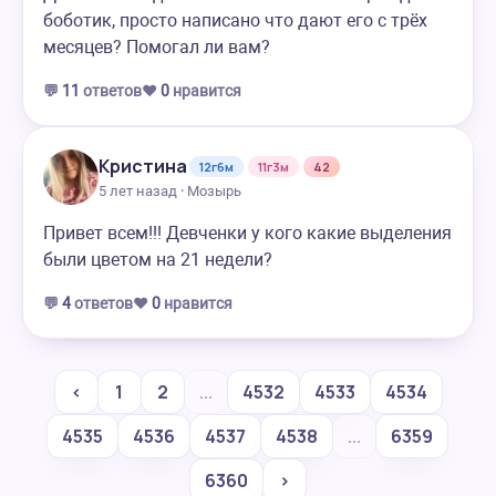
боботик, просто написано что дают его с трёх
месяцев? Помогал ли вам?
💬
11
ответов
❤️
0
нравится
Кристина
12г6м
11г3м
42
5 лет назад · Мозырь
Привет всем!!! Девченки у кого какие выделения
были цветом на 21 недели?
💬
4
ответов
❤️
0
нравится
‹
1
2
...
4532
4533
4534
4535
4536
4537
4538
...
6359
6360
›