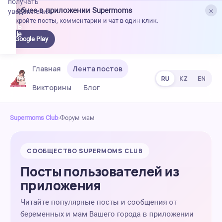
получать
×
Удобнее в приложении Supermoms
уведомления.
Откройте посты, комментарии и чат в один клик.
качать
 Google
Google Play
lay
Главная
Лента постов
RU
KZ
EN
Викторины
Блог
Supermoms Club
›
Форум мам
СООБЩЕСТВО SUPERMOMS CLUB
Посты пользователей из
приложения
Читайте популярные посты и сообщения от
беременных и мам Вашего города в приложении