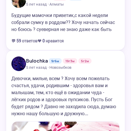
5 лет назад · Алматы
Будущие мамочки приветик,с какой недели
собрали сумку в роддом?? Хочу начать сейчас
но боюсь ? суеверная не знаю даже как быть
💬
59
ответов
❤️
0
нравится
Bulochka
9г6м
19г3м
5г2м
5 лет назад · Новозыбков
Девочки, милые, всем ? Хочу всем пожелать
счастья, удачи, родившим - здоровья вам и
малышам, тем, кто ещё в ожидании чуда -
лёгких родов и здоровых пупсиков. Пусть Бог
будет рядом ? Давно не заходила сюда, думаю
нужно нашу большую и дружную…