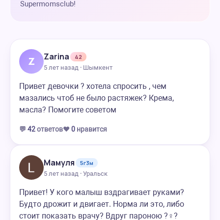
Supermomsclub!
Zarina
42
Z
5 лет назад · Шымкент
Привет девочки ? хотела спросить , чем
мазались чтоб не было растяжек? Крема,
масла? Помогите советом
💬
42
ответов
❤️
0
нравится
Мамуля
5г3м
5 лет назад · Уральск
Привет! У кого малыш вздрагивает руками?
Будто дрожит и двигает. Норма ли это, либо
стоит показать врачу? Вдруг пароною ?‍♀️?