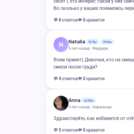
сесёт ( это интерес такой у них се
Во сколько у ваших появились пер
💬
8
ответов
❤️
0
нравится
Natalia
5г3м
11г0м
N
5 лет назад · Феррара
Всем привет) Девочки, кто на см
смеси после груди?
💬
4
ответов
❤️
0
нравится
Anna
4г10м
5 лет назад · Караганда
Здравствуйте, как избавится от отё
💬
5
ответов
❤️
0
нравится