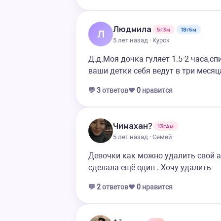
Людмила
5г3м
18г6м
Л
5 лет назад · Курск
Д.д.Моя дочка гуляет 1.5-2 часа,с
ваши детки себя ведут в три месяц
💬
3
ответов
❤️
0
нравится
Чимахан?
13г4м
5 лет назад · Семей
Девочки как можно удалить свой а
сделала ещё один . Хочу удалить
💬
2
ответов
❤️
0
нравится