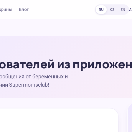
орины
Блог
А
RU
KZ
EN
ователей из приложе
сообщения от беременных и
нии Supermomsclub!