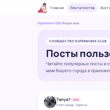
Главная
Лента постов
Викт
Supermoms Club
›
Форум мам
СООБЩЕСТВО SUPERMOMS CLUB
Посты польз
Читайте популярные посты и 
мам Вашего города в приложе
Tanya?
5г1м
5 лет назад · Одесса