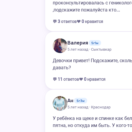
проконсультировалась с гениколог
,подскажите пожалуйста кто…
💬
3
ответов
❤️
0
нравится
Валерия
5г1м
5 лет назад · Сыктывкар
Девочки привет! Подскажите, сколь
давать?
💬
11
ответов
❤️
0
нравится
Ан
5г3м
5 лет назад · Краснодар
У ребёнка на щеке и спинке как б
пятна, но откуда им быть. У кого-т