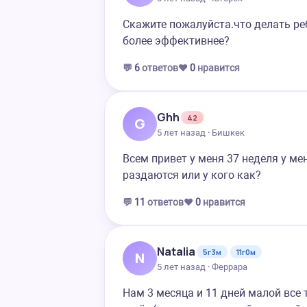
Скажите пожалуйста.что делать ре
более эффективнее?
💬
6
ответов
❤️
0
нравится
Ghh
42
G
5 лет назад · Бишкек
Всем привет у меня 37 неделя у м
раздаются или у кого как?
💬
11
ответов
❤️
0
нравится
Natalia
5г3м
11г0м
N
5 лет назад · Феррара
Нам 3 месяца и 11 дней малой все 