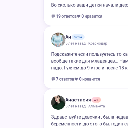
Во сколько ваши детки начали дер
💬
19
ответов
❤️
0
нравится
Ан
5г3м
5 лет назад · Краснодар
Подскажите если пользуетесь то 
вообще такие для младенцев... Нам
надо. Гуляем до 9 утра и после 18 
💬
7
ответов
❤️
0
нравится
Анастасия
42
5 лет назад · Алма-Ата
Здравствуйте девочки , была недав
беременности ,до этого был один