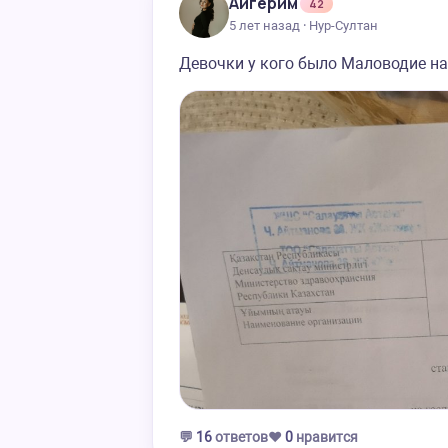
Айгерим
42
5 лет назад · Нур-Султан
Девочки у кого было Маловодие на
💬
16
ответов
❤️
0
нравится