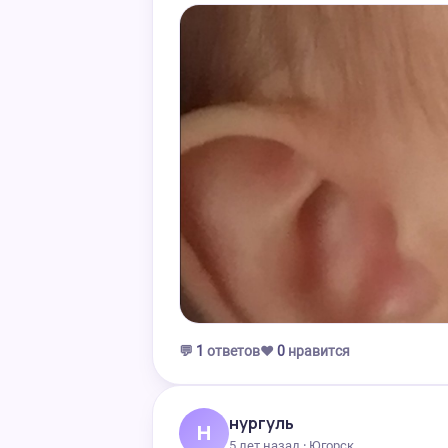
💬
1
ответов
❤️
0
нравится
нургуль
Н
5 лет назад · Югорск